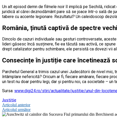
Un alt episod demn de filmele noir îl implică pe Sechilă, ridicat
juridică al cărei deznodământ pare să se joace într-o sală de j
tabere cu accente legionare. Rezultatul? Un caleidoscop dezolan
România, ținută captivă de spectre vechi
Dincolo de cazuri individuale sau gesturi controversate, aceste
lideri găsesc încă susținere, fie ea tăcută sau activă, ce spune
drept catalizator pentru schimbare, ele persistă ca dovezi vii ale
Consecințe în justiție care încetinează 
Parchetul General a trimis cazul unei Judecătorii de nivel mic, t
întâmplare nefericită? Oricum ar fi, fiecare amânare, fiecare pr
un test nu doar pentru legi, dar și pentru noi, ca societate – un
Sursa:
www.digi24.ro/stiri/actualitate/justitie/unul-din-locote
Justitie
Navigare
Articolul anterior
Articolul următor
în