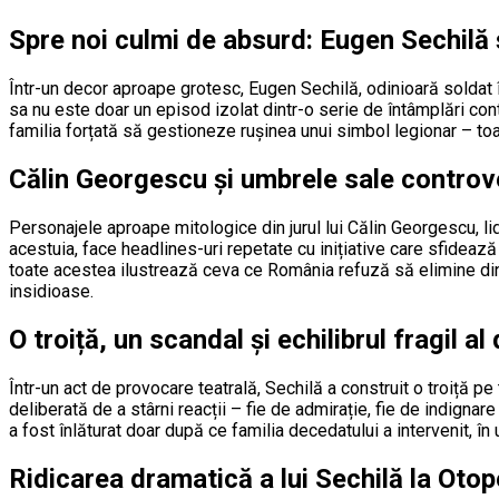
Spre noi culmi de absurd: Eugen Sechilă ș
Într-un decor aproape grotesc, Eugen Sechilă, odinioară soldat î
sa nu este doar un episod izolat dintr-o serie de întâmplări con
familia forțată să gestioneze rușinea unui simbol legionar – t
Călin Georgescu și umbrele sale controv
Personajele aproape mitologice din jurul lui Călin Georgescu, lide
acestuia, face headlines-uri repetate cu inițiative care sfidează
toate acestea ilustrează ceva ce România refuză să elimine din st
insidioase.
O troiță, un scandal și echilibrul fragil al 
Într-un act de provocare teatrală, Sechilă a construit o troiță pe
deliberată de a stârni reacții – fie de admirație, fie de indigna
a fost înlăturat doar după ce familia decedatului a intervenit, î
Ridicarea dramatică a lui Sechilă la Otop