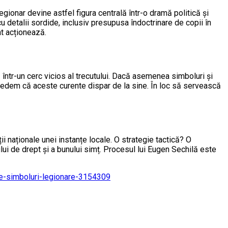
egionar devine astfel figura centrală într-o dramă politică și
 detalii sordide, inclusiv presupusa îndoctrinare de copii în
ât acționează.
într-un cerc vicios al trecutului. Dacă asemenea simboluri și
 credem că aceste curente dispar de la sine. În loc să servească
i naționale unei instanțe locale. O strategie tactică? O
lui de drept și a bunului simț. Procesul lui Eugen Sechilă este
-de-simboluri-legionare-3154309