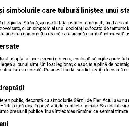
i simbolurile care tulbură liniștea unui st
n Legiunea Străină, ajunge în fața justiției românești, fiind acuz
troversate, ci un simptom al unei societăți sufocate de fantomele 
oate acestea comprimă o dramă care aruncă o umbră întunecată as
ersate
rul adoptat al unor cercuri obscure, continuă să agite apele tulbur
 legea și bunul simț. Un fost legionar, o asociație plină de nosta
ructura sa socială. Pe acest fundal sordid, justiția încearcă un d
dreptății
 teren public, decorată cu simbolurile Gărzii de Fier. Actul său nu 
re – într-o țară deja împovărată de conflicte sociale. Scandalul ca
n urma presiunii publice. Însă întrebarea rămâne: ce semnal trimit
eni