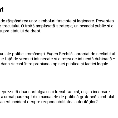
at
at de răspândirea unor simboluri fasciste și legionare. Povestea
trecutului. O troiță amplasată strategic, un scandal public și o
upra statului de drept.
i ale politicii românești. Eugen Sechilă, apropiat de neclintit al
lgie față de vremuri întunecate și o rețea de influență dubioasă –
ans riscant între presiunea opiniei publice și tactici legale
reprezintă doar nostalgia unui trecut fascist, ci și o încercare
re a urmat pare rupt din manualele de politică grotescă: simbolul
e acest incident despre responsabilitatea autorităților?