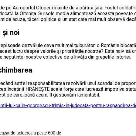
 de pe Aeroportul Otopeni înainte de a părăsi țara. Fostul soldat-l
udecată la Oltenița. Sursele media alimentează aceasta poveste cu
t de acuze, tăceri politice și un stat care mai mult observă dec
 și noi
 episoade dezvăluie ceva mult mai tulburător: o Românie blocată 
 acest lucru despre valorile și prioritățile noastre? Este naiv să
 neputinței noastre colective de a învăța din greșelile istoriei.
schimbarea
recând astfel responsabilitatea rezolvării unui scandal de proporți
oces încetinit HRĂNEȘTE acele forțe care lucrează împotriva statu
 test pe care, până acum, îl gestionăm lamentabil.
nentii-lui-calin-georgescu-trimis-in-judecata-pentru-raspandirea