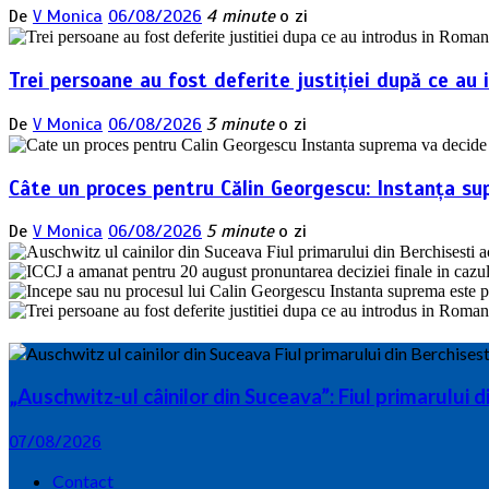
De
V Monica
06/08/2026
4 minute
o zi
Trei persoane au fost deferite justiției după ce au 
De
V Monica
06/08/2026
3 minute
o zi
Câte un proces pentru Călin Georgescu: Instanța su
De
V Monica
06/08/2026
5 minute
o zi
„Auschwitz-ul câinilor din Suceava”: Fiul primarului 
07/08/2026
Contact