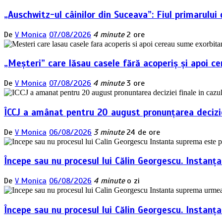
articole
„Auschwitz-ul câinilor din Suceava”: Fiul primarulu
De
V Monica
07/08/2026
4 minute
2 ore
„Meșteri” care lăsau casele fără acoperiș și apoi ce
De
V Monica
07/08/2026
4 minute
3 ore
ÎCCJ a amânat pentru 20 august pronunțarea deciziei
De
V Monica
06/08/2026
3 minute
24 de ore
Începe sau nu procesul lui Călin Georgescu. Instanț
De
V Monica
06/08/2026
4 minute
o zi
Începe sau nu procesul lui Călin Georgescu. Instan