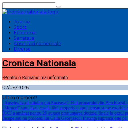
Sari
la
conținut
Justitie
Sport
Economie
Sanatate
Anunturi comerciale
Diverse
Cronica Nationala
-Pentru o Românie mai informată
07/08/2026
Ultim moment!
„Auschwitz-ul câinilor din Suceava”: Fiul primarului din Berchișești
„Meșteri” care lăsau casele fără acoperiș și apoi cereau sume exorbitan
ÎCCJ a amânat pentru 20 august pronunțarea deciziei finale în cazul p
Începe sau nu procesul lui Călin Georgescu. Instanța supremă este pe