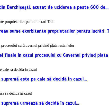
i din Berchișești, acuzat de uciderea a peste 600 de…
reau sume exorbitante proprietarilor pentru lucrări. 
 finale în cazul procesului cu Guvernul privind plata
a supremă este pe cale să decidă în cazul…
ța supremă urmează să decidă în cazul…