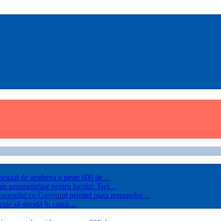
, acuzat de uciderea a peste 600 de…
te proprietarilor pentru lucrări. Trei…
rocesului cu Guvernul privind plata restanțelor…
 cale să decidă în cazul…