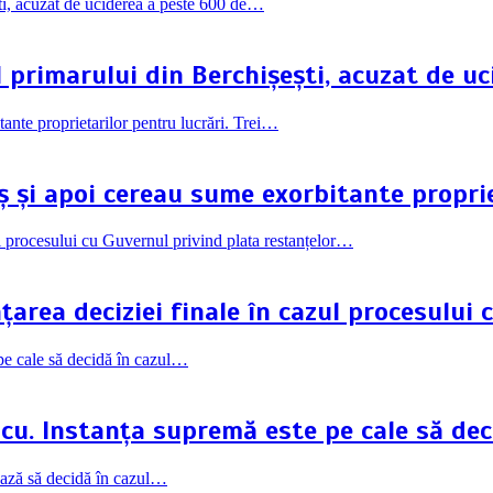
l primarului din Berchișești, acuzat de u
ș și apoi cereau sume exorbitante proprie
rea deciziei finale în cazul procesului 
scu. Instanța supremă este pe cale să dec