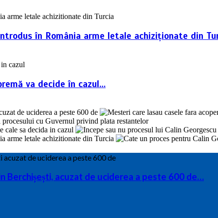
introdus în România arme letale achiziționate din Tur
premă va decide în cazul…
din Berchișești, acuzat de uciderea a peste 600 de…