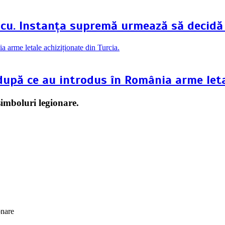
scu. Instanța supremă urmează să decidă
 după ce au introdus în România arme leta
simboluri legionare.