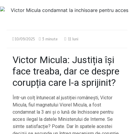
10/09/2025
3 minute
11 luni
Victor Micula: Justiția își
face treaba, dar ce despre
corupția care l-a sprijinit?
Într-un colț întunecat al justiției românești, Victor
Micula, fiul magnatului Viorel Micula, a fost
condamnat la 3 ani și o lună de închisoare pentru
acces ilegal la datele Ministerului de Interne. Se
simte satisfacție? Poate. Dar în spatele acestei
decizii se ascunde un întreg mecanism de corupție