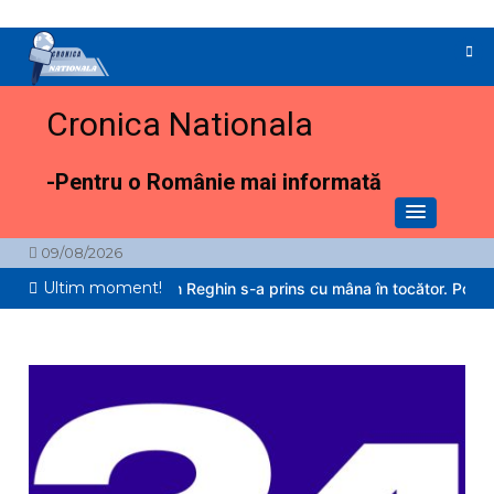
Sari
la
conținut
Cronica Nationala
-Pentru o Românie mai informată
09/08/2026
Ultim moment!
n copil de 2 ani din Reghin s-a prins cu mâna în tocător. Pompierii au