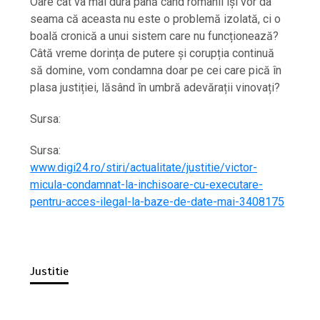
Oare cât va mai dura până când românii își vor da
seama că aceasta nu este o problemă izolată, ci o
boală cronică a unui sistem care nu funcționează?
Câtă vreme dorința de putere și corupția continuă
să domine, vom condamna doar pe cei care pică în
plasa justiției, lăsând în umbră adevărații vinovați?
Sursa:
Sursa:
www.digi24.ro/stiri/actualitate/justitie/victor-
micula-condamnat-la-inchisoare-cu-executare-
pentru-acces-ilegal-la-baze-de-date-mai-3408175
Justitie