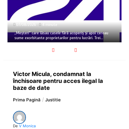
07/08/2026
4 minute
„Meșteri” care lăsau casele fără acoperiș și apoi cereau
sume exorbitante proprietarilor pentru lucrări. Trei…
Victor Micula, condamnat la
închisoare pentru acces ilegal la
baze de date
Prima Pagină
Justitie
De
V Monica