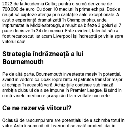
2022 de la Academia Celtic, pentru o sumă derizorie de
700.000 de euro. Cu doar 10 meciuri în prima echipă, Doak a
reușit să capteze atenția prin calitățile sale excepționale. A
avut o experiență dramatizată în Championship, unde,
împrumutat la Middlesbrough, a reușit să bifeze 3 goluri și 7
pase decisive în 24 de meciuri. Este evident, talentul său a
fost recunoscut, iar acum Liverpool își îndreaptă privirile spre
viitorul său!
Strategia îndrăzneață a lui
Bournemouth
Pe de altă parte, Bournemouth investește masiv în potențial,
având în vedere că Doak reprezintă al patrulea transfer major
al echipei în această vară. Achizițiile continue subliniază
ambiția clubului de a se impune în Premier League, lăsând în
urmă visele mediocre și aspirând la rezultate concrete.
Ce ne rezervă viitorul?
Oclausă de răscumpărare are potențialul de a schimba totul în
viitor. Asta înseamnă că Liverpool se arată prudent, dar în