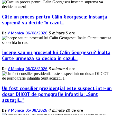
Câte un proces pentru Călin Georgescu: Instanța
supremă va decide în cazul…
De
V Monica
06/08/2026
5 minute
3 ore
Începe sau nu procesul lui Călin Georgescu? Înalta
Curte urmează să decidă în cazul…
De
V Monica
06/08/2026
3 minute
4 ore
Un fost consilier prezidențial este suspect într-un
dosar DIICOT de pornografie infantilă: „Sunt
acuzații…”
De
V Monica
05/08/2026
4 minute
20 de ore