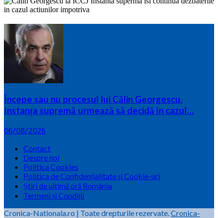
Începe sau nu procesul lui Călin Georgescu.
Instanța supremă urmează să decidă în cazul…
06/08/2026
Contact
Despre noi
Politica Cookies
Politica de Confidențialitate și Cookie-uri
Știri de ultimă oră România
Termeni și Condiții
Cronica-Nationala.ro
|
Toate drepturile rezervate.
Cronica-