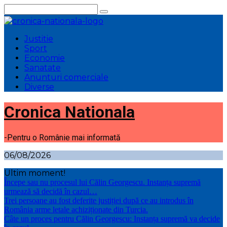
Sari
la
conținut
Justitie
Sport
Economie
Sanatate
Anunturi comerciale
Diverse
Cronica Nationala
-Pentru o Românie mai informată
06/08/2026
Ultim moment!
Începe sau nu procesul lui Călin Georgescu. Instanța supremă
urmează să decidă în cazul…
Trei persoane au fost deferite justiției după ce au introdus în
România arme letale achiziționate din Turcia.
Câte un proces pentru Călin Georgescu: Instanța supremă va decide