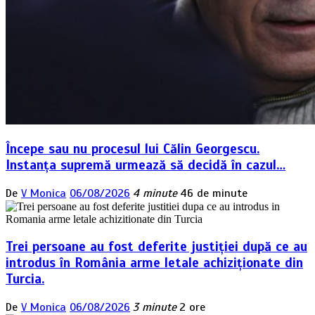
Începe sau nu procesul lui Călin Georgescu.
Instanța supremă urmează să decidă în cazul…
De
V Monica
06/08/2026
4 minute
46 de minute
Trei persoane au fost deferite justiției după ce au
introdus în România arme letale achiziționate din
Turcia.
De
V Monica
06/08/2026
3 minute
2 ore