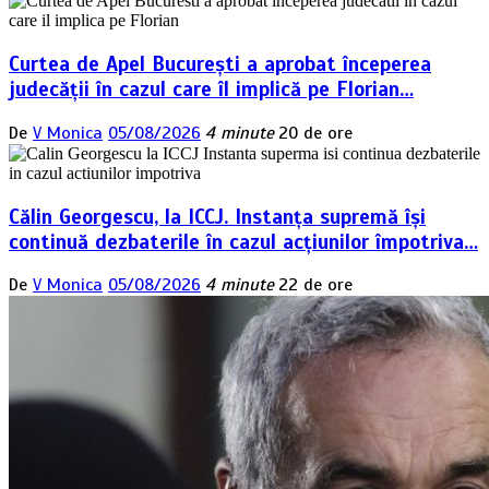
Curtea de Apel București a aprobat începerea
judecății în cazul care îl implică pe Florian…
De
V Monica
05/08/2026
4 minute
20 de ore
Călin Georgescu, la ICCJ. Instanța supremă își
continuă dezbaterile în cazul acțiunilor împotriva…
De
V Monica
05/08/2026
4 minute
22 de ore