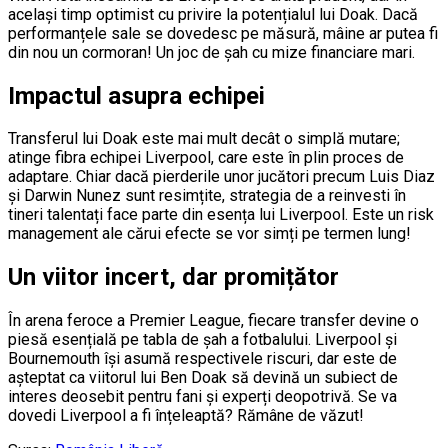
același timp optimist cu privire la potențialul lui Doak. Dacă
performanțele sale se dovedesc pe măsură, mâine ar putea fi
din nou un cormoran! Un joc de şah cu mize financiare mari.
Impactul asupra echipei
Transferul lui Doak este mai mult decât o simplă mutare;
atinge fibra echipei Liverpool, care este în plin proces de
adaptare. Chiar dacă pierderile unor jucători precum Luis Diaz
și Darwin Nunez sunt resimțite, strategia de a reinvesti în
tineri talentați face parte din esența lui Liverpool. Este un risk
management ale cărui efecte se vor simți pe termen lung!
Un viitor incert, dar promițător
În arena feroce a Premier League, fiecare transfer devine o
piesă esențială pe tabla de șah a fotbalului. Liverpool și
Bournemouth își asumă respectivele riscuri, dar este de
așteptat ca viitorul lui Ben Doak să devină un subiect de
interes deosebit pentru fani și experți deopotrivă. Se va
dovedi Liverpool a fi înțeleaptă? Rămâne de văzut!