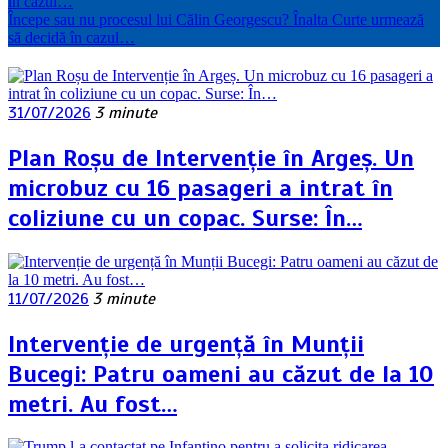
în cazul…
Începe sau nu procesul lui Călin Georgescu? Înalta Curte urmează
să decidă în cazul…
31/07/2026
3 minute
Plan Roșu de Intervenție în Argeș. Un
microbuz cu 16 pasageri a intrat în
coliziune cu un copac. Surse: În…
11/07/2026
3 minute
Intervenție de urgență în Munții
Bucegi: Patru oameni au căzut de la 10
metri. Au fost…