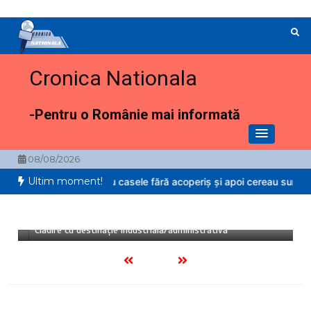
Sari
la
conținut
Cronica Nationala
-Pentru o Românie mai informată
08/08/2026
Ultim moment!
„Meșteri” care lăsau casele fără acoperiș și apoi cereau sume exorbit
30/07/2026
1 minut
Clădire cu destinație industrială/administrativă