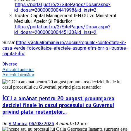
https://portal.just.ro/2/SitePages/Dosar.aspx?
id_dosar=200000000441998&id_inst=2
Trustee Capital Management IFN OU vs Ministerul
Mediului, Apelor Şi Pădurilor –
https://portal.just.ro/2/SitePages/Dosar.aspx?
id_dosar=200000000445133&id_inst=2
Sursa:
https://actualromania.ro/social/regulile-contestate-in-
casa-verde-fotovoltaice-efectele-asupra-afm-bnr-si-trustee-
capital-ifn/
Diverse
Navigare
Articolul anterior
Articolul următor
în
articole
ÎCCJ a amânat pentru 20 august pronunțarea
deciziei finale în cazul procesului cu Guvernul
privind plata restanțelor…
De
V Monica
06/08/2026
3 minute
12 ore