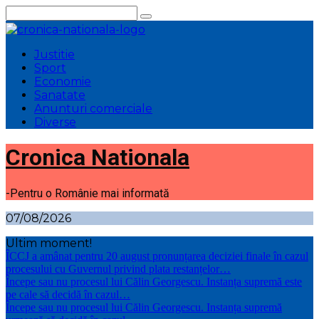
Sari
la
conținut
Justitie
Sport
Economie
Sanatate
Anunturi comerciale
Diverse
Cronica Nationala
-Pentru o Românie mai informată
07/08/2026
Ultim moment!
ÎCCJ a amânat pentru 20 august pronunțarea deciziei finale în cazul
procesului cu Guvernul privind plata restanțelor…
Începe sau nu procesul lui Călin Georgescu. Instanța supremă este
pe cale să decidă în cazul…
Începe sau nu procesul lui Călin Georgescu. Instanța supremă