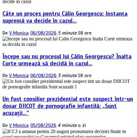
Câte un proces pentru Călin Georgescu: Instanța
supremă va decide în cazul…
De
V Monica
06/08/2026
5 minute
18 ore
Începe sau nu procesul lui Călin Georgescu? Înalta
Curte urmează să decidă în cazul…
De
V Monica
06/08/2026
3 minute
18 ore
Un fost consilier prezidențial este suspect într-un
dosar DIICOT de pornografie infantilă: „Sunt
acuzații…”
De
V Monica
05/08/2026
4 minute
o zi