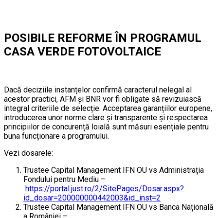
POSIBILE REFORME ÎN PROGRAMUL
CASA VERDE FOTOVOLTAICE
Dacă deciziile instanțelor confirmă caracterul nelegal al
acestor practici, AFM și BNR vor fi obligate să revizuiască
integral criteriile de selecție. Acceptarea garanțiilor europene,
introducerea unor norme clare și transparente și respectarea
principiilor de concurență loială sunt măsuri esențiale pentru
buna funcționare a programului.
Vezi dosarele:
Trustee Capital Management IFN OU vs Administrația
Fondului pentru Mediu –
https://portal.just.ro/2/SitePages/Dosar.aspx?
id_dosar=200000000442003&id_inst=2
Trustee Capital Management IFN OU vs Banca Națională
a României –