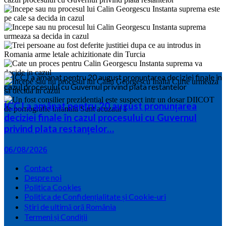
ÎCCJ a amânat pentru 20 august pronunțarea
deciziei finale în cazul procesului cu Guvernul
privind plata restanțelor…
06/08/2026
Contact
Despre noi
Politica Cookies
Politica de Confidențialitate și Cookie-uri
Știri de ultimă oră România
Termeni și Condiții