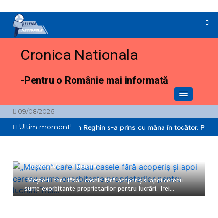
Sari
la
conținut
Cronica Nationala
-Pentru o Românie mai informată
09/08/2026
Ultim moment!
Un copil de 2 ani din Reghin s-a prins cu mâna în tocător. Pompierii a
07/08/2026
4 minute
„Meșteri” care lăsau casele fără acoperiș și apoi cereau
sume exorbitante proprietarilor pentru lucrări. Trei…