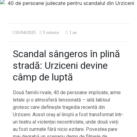
10/04/2025
3 minute
1 an
Scandal sângeros în plină
stradă: Urziceni devine
câmp de luptă
Două familii rivale, 40 de persoane implicate, arme
letale și o atmosferă tensionată – iată tabloul
grotesc care definește tragedia recentă din
Urziceni. Acest oraș al liniștii a fost transformat într-
un teatru al violenței necontrolate, unde două vieți
au fost curmate fără nicio ezitare. Povestea pare
mai degrabă un scenariu demn de filmele de