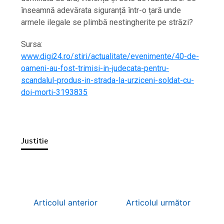
înseamnă adevărata siguranță într-o țară unde
armele ilegale se plimbă nestingherite pe străzi?
Sursa:
www.digi24.ro/stiri/actualitate/evenimente/40-de-
oameni-au-fost-trimisi-in-judecata-pentru-
scandalul-produs-in-strada-la-urziceni-soldat-cu-
doi-morti-3193835
Justitie
Articolul anterior
Articolul următor