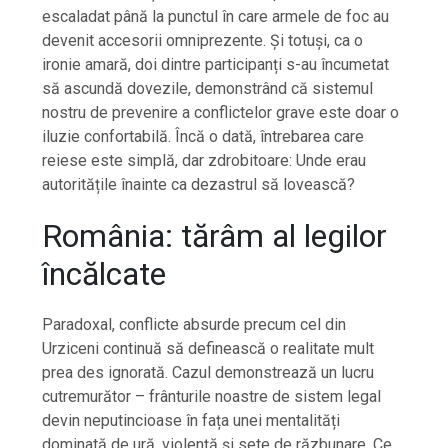
escaladat până la punctul în care armele de foc au
devenit accesorii omniprezente. Și totuși, ca o
ironie amară, doi dintre participanți s-au încumetat
să ascundă dovezile, demonstrând că sistemul
nostru de prevenire a conflictelor grave este doar o
iluzie confortabilă. Încă o dată, întrebarea care
reiese este simplă, dar zdrobitoare: Unde erau
autoritățile înainte ca dezastrul să lovească?
România: tărâm al legilor
încălcate
Paradoxal, conflicte absurde precum cel din
Urziceni continuă să definească o realitate mult
prea des ignorată. Cazul demonstrează un lucru
cutremurător – frânturile noastre de sistem legal
devin neputincioase în fața unei mentalități
dominată de ură, violență și sete de răzbunare. Ce