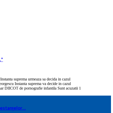
…”
 restanțelor…