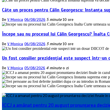
Câte un proces pentru Călin Georgescu: Instanța su
De
V Monica
06/08/2026
5 minute
10 ore
Începe sau nu procesul lui Călin Georgescu? Înalta 
De
V Monica
06/08/2026
3 minute
10 ore
Un fost consilier prezidențial este suspect într-un 
De
V Monica
05/08/2026
4 minute
o zi
ÎCCJ a amânat pentru 20 august pronunțarea deciziei 