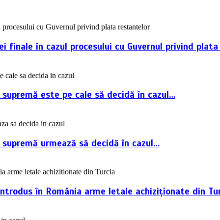
 finale în cazul procesului cu Guvernul privind plata
a supremă este pe cale să decidă în cazul…
ța supremă urmează să decidă în cazul…
introdus în România arme letale achiziționate din Tur