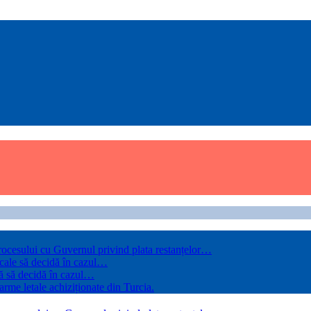
rocesului cu Guvernul privind plata restanțelor…
 cale să decidă în cazul…
ă să decidă în cazul…
arme letale achiziționate din Turcia.