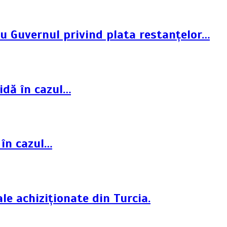
cu Guvernul privind plata restanțelor…
idă în cazul…
 în cazul…
le achiziționate din Turcia.