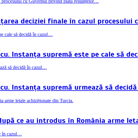
rea deciziei finale în cazul procesului 
scu. Instanța supremă este pe cale să dec
scu. Instanța supremă urmează să decidă
 după ce au introdus în România arme leta