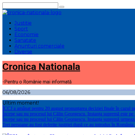
Sari
la
conținut
Justitie
Sport
Economie
Sanatate
Anunturi comerciale
Diverse
Cronica Nationala
-Pentru o Românie mai informată
06/08/2026
Ultim moment!
ÎCCJ a amânat pentru 20 august pronunțarea deciziei finale în cazul p
Începe sau nu procesul lui Călin Georgescu. Instanța supremă este pe
Începe sau nu procesul lui Călin Georgescu. Instanța supremă urmeaz
Trei persoane au fost deferite justiției după ce au introdus în România 