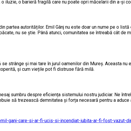
a o iluzie, o barieră fragilă care nu poate opri măcelarii din a-și c
din partea autorităților. Emil Gânj nu este doar un nume pe o listă
 din păcate, nu se știe. Până atunci, comunitatea se întreabă cât de
nță se strânge și mai tare în jurul oamenilor din Mureș. Aceasta nu
rită, și cum viețile pot fi distruse fără milă.
mesaj sumbru despre eficiența sistemului nostru judiciar. Ne într
trebuie să trezească demnitatea și forța necesară pentru a aduce a
-emil-ganj-care-si-ar-fi-ucis-si-incendiat-iubita-ar-fi-fost-vazu