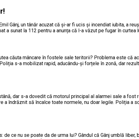
r!
mil Gânj, un tânăr acuzat că și-ar fi ucis și incendiat iubita, a re
at a sunat la 112 pentru a anunța că l-a văzut pe fugar în curtea lu
ar putea căuta mâncare în fostele sale teritorii? Problema este c
 Poliția s-a mobilizat rapid, aducându-și forțele în zonă, dar rezu
o stână, dar s-a dovedit că motorul principal al alarmei sale a f
 a îndrăznit să încalce toate normele, nu doar legile. Poliția a scot
uns: de ce nu se poate da de urma lui? Gândul că Gânj umblă liber