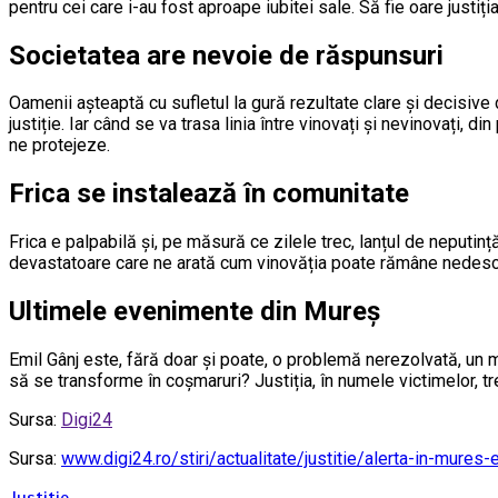
pentru cei care i-au fost aproape iubitei sale. Să fie oare justiți
Societatea are nevoie de răspunsuri
Oamenii așteaptă cu sufletul la gură rezultate clare și decisive 
justiție. Iar când se va trasa linia între vinovați și nevinovați,
ne protejeze.
Frica se instalează în comunitate
Frica e palpabilă și, pe măsură ce zilele trec, lanțul de neputi
devastatoare care ne arată cum vinovăția poate rămâne nedescope
Ultimele evenimente din Mureș
Emil Gânj este, fără doar și poate, o problemă nerezolvată, un 
să se transforme în coșmaruri? Justiția, în numele victimelor, 
Sursa:
Digi24
Sursa:
www.digi24.ro/stiri/actualitate/justitie/alerta-in-mures