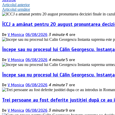
Justitie
Navigare
Articolul anterior
Articolul următor
în
articole
ÎCCJ a amânat pentru 20 august pronunțarea deciziei
De
V Monica
06/08/2026
3 minute
4 ore
Începe sau nu procesul lui Călin Georgescu. Instanț
De
V Monica
06/08/2026
4 minute
5 ore
Începe sau nu procesul lui Călin Georgescu. Instan
De
V Monica
06/08/2026
4 minute
7 ore
Trei persoane au fost deferite justiției după ce au 
De
V Monica
06/08/2026
3 minute
9 ore