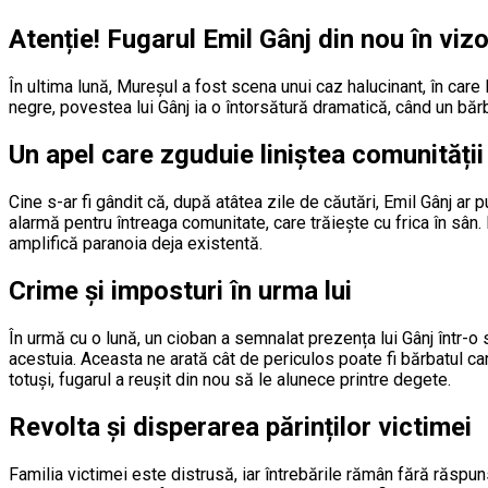
Atenție! Fugarul Emil Gânj din nou în vizo
În ultima lună, Mureșul a fost scena unui caz halucinant, în care E
negre, povestea lui Gânj ia o întorsătură dramatică, când un bărb
Un apel care zguduie liniștea comunității
Cine s-ar fi gândit că, după atâtea zile de căutări, Emil Gânj 
alarmă pentru întreaga comunitate, care trăiește cu frica în sân.
amplifică paranoia deja existentă.
Crime și imposturi în urma lui
În urmă cu o lună, un cioban a semnalat prezența lui Gânj într-
acestuia. Aceasta ne arată cât de periculos poate fi bărbatul care
totuși, fugarul a reușit din nou să le alunece printre degete.
Revolta și disperarea părinților victimei
Familia victimei este distrusă, iar întrebările rămân fără răsp