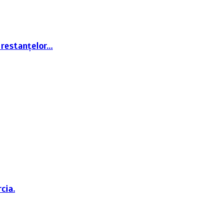
 restanțelor…
cia.