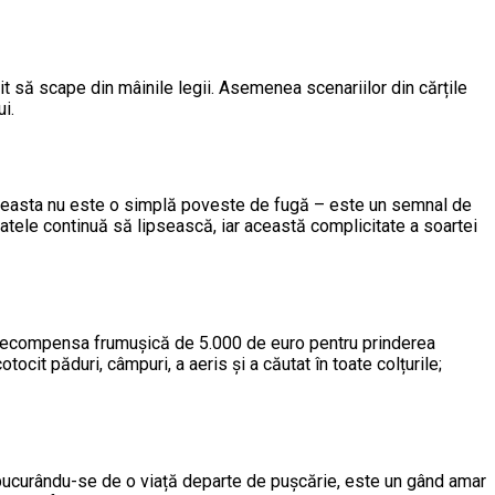
ușit să scape din mâinile legii. Asemenea scenariilor din cărțile
i.
ă aceasta nu este o simplă poveste de fugă – este un semnal de
ltatele continuă să lipsească, iar această complicitate a soartei
ost recompensa frumușică de 5.000 de euro pentru prinderea
ocit păduri, câmpuri, a aeris și a căutat în toate colțurile;
, bucurându-se de o viață departe de pușcărie, este un gând amar