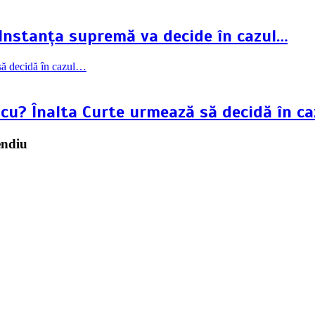
 Instanța supremă va decide în cazul…
scu? Înalta Curte urmează să decidă în c
endiu