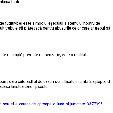
ontinua faptele
 de fugitivi; el este simbolul eșecului sistemului nostru de
 mult trebuie să plătească pentru abuzurile celor care ar trebui să
 este o simplă poveste de senzație; este o realitate
ebăm, oare câte astfel de cazuri sunt lăsate în umbră, așteptând
casă liniștea care lipsește.
t-din-nou-el-e-cautat-de-aproape-o-luna-si-jumatate-3377995