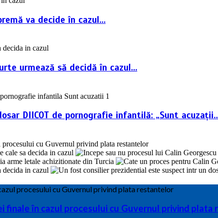
premă va decide în cazul…
Curte urmează să decidă în cazul…
dosar DIICOT de pornografie infantilă: „Sunt acuzații
finale în cazul procesului cu Guvernul privind plata