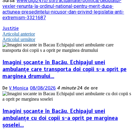
Sursa:
www.digi24.ro/stiri/actualitate/politica/deputatul-
vexler-renunta-la-ordinul-national-pentru-merit-dupa-
actiunea-presedintelui-nicusor-dan-privind-legislatia-anti-
extremism-3321687
Justitie
Navigare
Articolul anterior
Articolul următor
în
articole
Imagini șocante în Bacău. Echipajul unei
ambulanțe care transporta doi copii s-a oprit pe
marginea drumului…
De
V Monica
08/08/2026
4 minute
24 de ore
Imagini șocante în Bacău. Echipajul unei
ambulanțe cu doi copii s-a oprit pe marginea
șoselei…