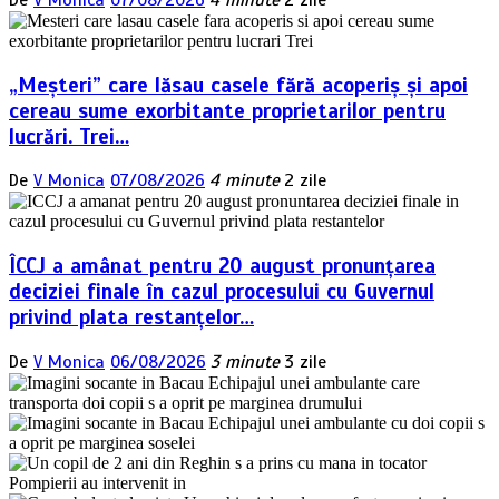
„Meșteri” care lăsau casele fără acoperiș și apoi
cereau sume exorbitante proprietarilor pentru
lucrări. Trei…
De
V Monica
07/08/2026
4 minute
2 zile
ÎCCJ a amânat pentru 20 august pronunțarea
deciziei finale în cazul procesului cu Guvernul
privind plata restanțelor…
De
V Monica
06/08/2026
3 minute
3 zile