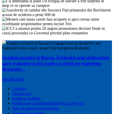
Imagini șocante în Bacău. Echipajul unei ambulanțe
care transporta doi copii s-a oprit pe marginea
drumului…
08/08/2026
Contact
Despre noi
Politica Cookies
Politica de Confidențialitate și Cookie-uri
Știri de ultimă oră România
Termeni și Condiții