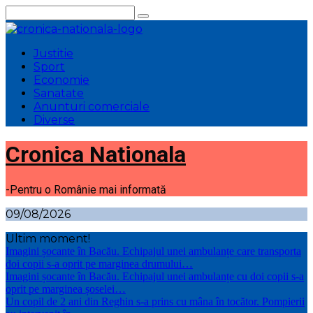
Sari
la
conținut
Justitie
Sport
Economie
Sanatate
Anunturi comerciale
Diverse
Cronica Nationala
-Pentru o Românie mai informată
09/08/2026
Ultim moment!
Imagini șocante în Bacău. Echipajul unei ambulanțe care transporta
doi copii s-a oprit pe marginea drumului…
Imagini șocante în Bacău. Echipajul unei ambulanțe cu doi copii s-a
oprit pe marginea șoselei…
Un copil de 2 ani din Reghin s-a prins cu mâna în tocător. Pompierii