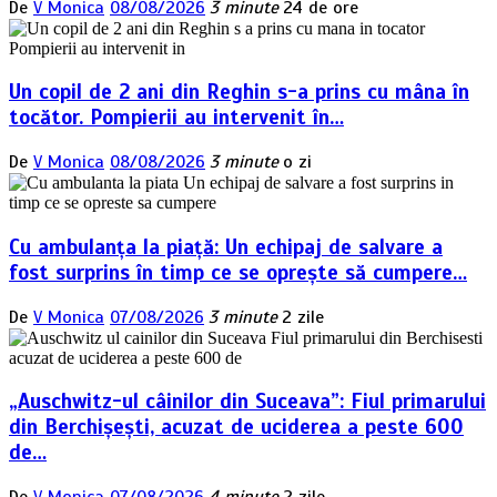
De
V Monica
08/08/2026
3 minute
24 de ore
Un copil de 2 ani din Reghin s-a prins cu mâna în
tocător. Pompierii au intervenit în…
De
V Monica
08/08/2026
3 minute
o zi
Cu ambulanța la piață: Un echipaj de salvare a
fost surprins în timp ce se oprește să cumpere…
De
V Monica
07/08/2026
3 minute
2 zile
„Auschwitz-ul câinilor din Suceava”: Fiul primarului
din Berchișești, acuzat de uciderea a peste 600
de…
De
V Monica
07/08/2026
4 minute
2 zile