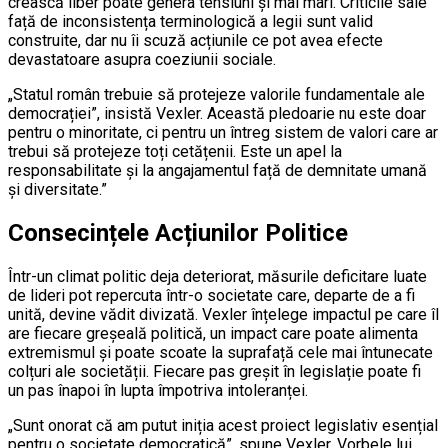
crească liber poate genera tensiuni și mai mari. Criticile sale
față de inconsistența terminologică a legii sunt valid
construite, dar nu îi scuză acțiunile ce pot avea efecte
devastatoare asupra coeziunii sociale.
„Statul român trebuie să protejeze valorile fundamentale ale
democrației”, insistă Vexler. Această pledoarie nu este doar
pentru o minoritate, ci pentru un întreg sistem de valori care ar
trebui să protejeze toți cetățenii. Este un apel la
responsabilitate și la angajamentul față de demnitate umană
și diversitate.”
Consecințele Acțiunilor Politice
Într-un climat politic deja deteriorat, măsurile deficitare luate
de lideri pot repercuta într-o societate care, departe de a fi
unită, devine vădit divizată. Vexler înțelege impactul pe care îl
are fiecare greșeală politică, un impact care poate alimenta
extremismul și poate scoate la suprafață cele mai întunecate
colțuri ale societății. Fiecare pas greșit în legislație poate fi
un pas înapoi în lupta împotriva intoleranței.
„Sunt onorat că am putut iniția acest proiect legislativ esențial
pentru o societate democratică”, spune Vexler. Vorbele lui