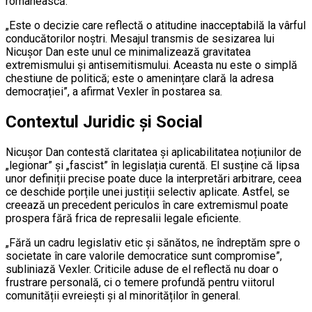
românească.
„Este o decizie care reflectă o atitudine inacceptabilă la vârful
conducătorilor noștri. Mesajul transmis de sesizarea lui
Nicușor Dan este unul ce minimalizează gravitatea
extremismului și antisemitismului. Aceasta nu este o simplă
chestiune de politică; este o amenințare clară la adresa
democrației”, a afirmat Vexler în postarea sa.
Contextul Juridic și Social
Nicușor Dan contestă claritatea și aplicabilitatea noțiunilor de
„legionar” și „fascist” în legislația curentă. El susține că lipsa
unor definiții precise poate duce la interpretări arbitrare, ceea
ce deschide porțile unei justiții selectiv aplicate. Astfel, se
creează un precedent periculos în care extremismul poate
prospera fără frica de represalii legale eficiente.
„Fără un cadru legislativ etic și sănătos, ne îndreptăm spre o
societate în care valorile democratice sunt compromise”,
subliniază Vexler. Criticile aduse de el reflectă nu doar o
frustrare personală, ci o temere profundă pentru viitorul
comunității evreiești și al minorităților în general.