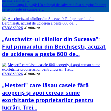
au intervenit în…
Cu ambulanța la piață: Un echipaj de salvare a fost surprins în timp
ce se oprește să cumpere…
07/08/2026
4 minute
„Auschwitz-ul câinilor din Suceava”:
Fiul primarului din Berchișești, acuzat
de uciderea a peste 600 de…
07/08/2026
4 minute
„Meșteri” care lăsau casele fără
acoperiș și apoi cereau sume
exorbitante proprietarilor pentru
lucrări. Trei…