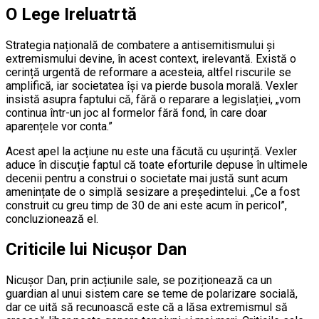
O Lege Ireluatrtă
Strategia națională de combatere a antisemitismului și
extremismului devine, în acest context, irelevantă. Există o
cerință urgentă de reformare a acesteia, altfel riscurile se
amplifică, iar societatea își va pierde busola morală. Vexler
insistă asupra faptului că, fără o reparare a legislației, „vom
continua într-un joc al formelor fără fond, în care doar
aparențele vor conta.”
Acest apel la acțiune nu este una făcută cu ușurință. Vexler
aduce în discuție faptul că toate eforturile depuse în ultimele
decenii pentru a construi o societate mai justă sunt acum
amenințate de o simplă sesizare a președintelui. „Ce a fost
construit cu greu timp de 30 de ani este acum în pericol”,
concluzionează el.
Criticile lui Nicușor Dan
Nicușor Dan, prin acțiunile sale, se poziționează ca un
guardian al unui sistem care se teme de polarizare socială,
dar ce uită să recunoască este că a lăsa extremismul să