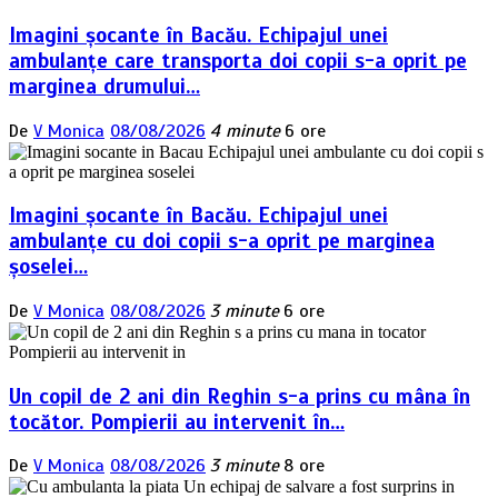
Imagini șocante în Bacău. Echipajul unei
ambulanțe care transporta doi copii s-a oprit pe
marginea drumului…
De
V Monica
08/08/2026
4 minute
6 ore
Imagini șocante în Bacău. Echipajul unei
ambulanțe cu doi copii s-a oprit pe marginea
șoselei…
De
V Monica
08/08/2026
3 minute
6 ore
Un copil de 2 ani din Reghin s-a prins cu mâna în
tocător. Pompierii au intervenit în…
De
V Monica
08/08/2026
3 minute
8 ore