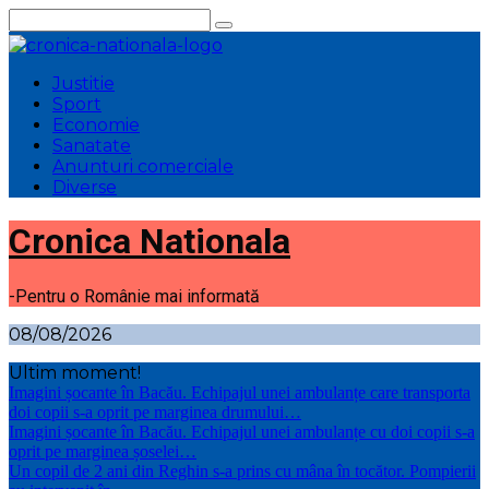
Sari
la
conținut
Justitie
Sport
Economie
Sanatate
Anunturi comerciale
Diverse
Cronica Nationala
-Pentru o Românie mai informată
08/08/2026
Ultim moment!
Imagini șocante în Bacău. Echipajul unei ambulanțe care transporta
doi copii s-a oprit pe marginea drumului…
Imagini șocante în Bacău. Echipajul unei ambulanțe cu doi copii s-a
oprit pe marginea șoselei…
Un copil de 2 ani din Reghin s-a prins cu mâna în tocător. Pompierii