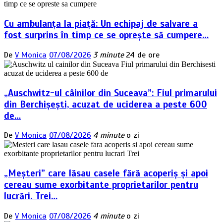
Cu ambulanța la piață: Un echipaj de salvare a
fost surprins în timp ce se oprește să cumpere…
De
V Monica
07/08/2026
3 minute
24 de ore
„Auschwitz-ul câinilor din Suceava”: Fiul primarului
din Berchișești, acuzat de uciderea a peste 600
de…
De
V Monica
07/08/2026
4 minute
o zi
„Meșteri” care lăsau casele fără acoperiș și apoi
cereau sume exorbitante proprietarilor pentru
lucrări. Trei…
De
V Monica
07/08/2026
4 minute
o zi