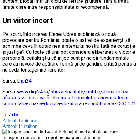
suntem blocați într-un ciclu de iertare și uitare, fără a trasa
limite clare între responsabilitate și recompensă.
Un viitor incert
Pe scurt, întoarcerea Elenei Udrea subliniază o nouă
provocare pentru România: poate o astfel de experiență să
schimbe ceva în atitudinea sistemului nostru față de corupție
și justiție? Cu toate că unii pot considera eliberarea o victorie
personală, ceilalți știu că în joc sunt principii fundamentale
care au nevoie de apărare fermă și de gândire critică pentru a
nu ceda tentației indiferenței.
Sursa:
Digi24
Sursa:
www.digi24.ro/stiri/actualitate/justitie/elena-udrea-
afla-astazi-daca-va-fi-eliberata-tribunalul-prahova-judeca-
contestatia-dna-la-decizia-de-liberare-conditionata-3330171
Justitie
Navigare
Articolul anterior
Articolul următor
în
articole