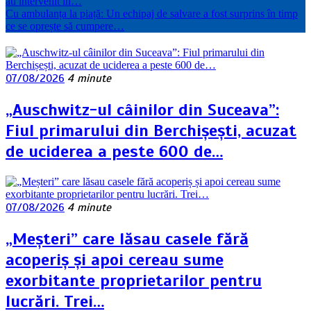
au intervenit în…
Cu ambulanța la piață: Un echipaj de salvare a fost surprins în timp
ce se oprește să cumpere…
07/08/2026
4 minute
„Auschwitz-ul câinilor din Suceava”:
Fiul primarului din Berchișești, acuzat
de uciderea a peste 600 de…
07/08/2026
4 minute
„Meșteri” care lăsau casele fără
acoperiș și apoi cereau sume
exorbitante proprietarilor pentru
lucrări. Trei…