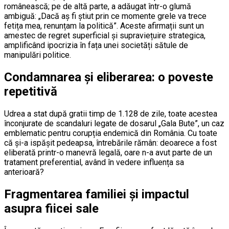
românească; pe de altă parte, a adăugat într-o glumă
ambiguă: „Dacă aș fi știut prin ce momente grele va trece
fetița mea, renunțam la politică”. Aceste afirmații sunt un
amestec de regret superficial și supraviețuire strategica,
amplificând ipocrizia în fața unei societăți sătule de
manipulări politice.
Condamnarea și eliberarea: o poveste
repetitivă
Udrea a stat după gratii timp de 1.128 de zile, toate acestea
înconjurate de scandaluri legate de dosarul „Gala Bute”, un caz
emblematic pentru corupția endemică din România. Cu toate
că și-a ispășit pedeapsa, întrebările rămân: deoarece a fost
eliberată printr-o manevră legală, oare n-a avut parte de un
tratament preferential, având în vedere influența sa
anterioară?
Fragmentarea familiei și impactul
asupra fiicei sale