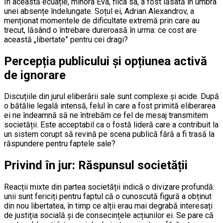
În această ecuație, minora Eva, fiica sa, a fost lăsată în umbra
unei absențe îndelungate. Soțul ei, Adrian Alexandrov, a
menționat momentele de dificultate extremă prin care au
trecut, lăsând o întrebare dureroasă în urma: ce cost are
această „libertate” pentru cei dragi?
Percepția publicului și opțiunea activă
de ignorare
Discuțiile din jurul eliberării sale sunt complexe și acide. După
o bătălie legală intensă, felul în care a fost primită eliberarea
ei ne îndeamnă să ne întrebăm ce fel de mesaj transmitem
societății. Este acceptabil ca o fostă lideră care a contribuit la
un sistem corupt să revină pe scena publică fără a fi trasă la
răspundere pentru faptele sale?
Privind în jur: Răspunsul societății
Reacții mixte din partea societății indică o divizare profundă:
unii sunt fericiți pentru faptul că o cunoscută figură a obținut
din nou libertatea, în timp ce alții erau mai degrabă interesați
de justiția socială și de consecințele acțiunilor ei. Se pare că