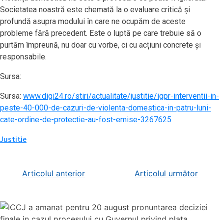
Societatea noastră este chemată la o evaluare critică și
profundă asupra modului în care ne ocupăm de aceste
probleme fără precedent. Este o luptă pe care trebuie să o
purtăm împreună, nu doar cu vorbe, ci cu acțiuni concrete și
responsabile.
Sursa:
Sursa:
www.digi24.ro/stiri/actualitate/justitie/igpr-interventii-in-
peste-40-000-de-cazuri-de-violenta-domestica-in-patru-luni-
cate-ordine-de-protectie-au-fost-emise-3267625
Justitie
Navigare
Articolul anterior
Articolul următor
în
articole