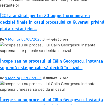
ÎCCJ a amânat pentru 20 august pronunțarea
deciziei finale în cazul procesului cu Guvernul privind
plata restanțelor…
De
V Monica
06/08/2026
3 minute
16 ore
Începe sau nu procesul lui Călin Georgescu. Instanța
supremă este pe cale să decidă în cazul…
De
V Monica
06/08/2026
4 minute
17 ore
Începe sau nu procesul lui Călin Georgescu. Instanța