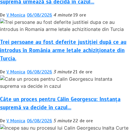
supremă urmează să decidă în cazul…
De
V Monica
06/08/2026
4 minute
19 ore
Trei persoane au fost deferite justiției după ce au
introdus în România arme letale achiziționate din
Turcia.
De
V Monica
06/08/2026
3 minute
21 de ore
Câte un proces pentru Călin Georgescu: Instanța
supremă va decide în cazul…
De
V Monica
06/08/2026
5 minute
22 de ore