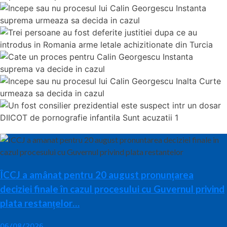
ÎCCJ a amânat pentru 20 august pronunțarea
deciziei finale în cazul procesului cu Guvernul privind
plata restanțelor…
06/08/2026