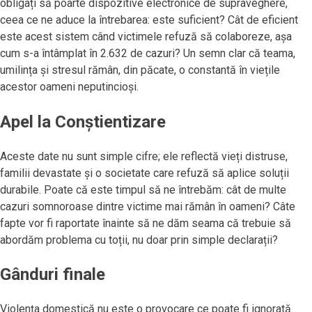
obligați să poarte dispozitive electronice de supraveghere,
ceea ce ne aduce la întrebarea: este suficient? Cât de eficient
este acest sistem când victimele refuză să colaboreze, așa
cum s-a întâmplat în 2.632 de cazuri? Un semn clar că teama,
umilința și stresul rămân, din păcate, o constantă în viețile
acestor oameni neputincioși.
Apel la Conștientizare
Aceste date nu sunt simple cifre; ele reflectă vieți distruse,
familii devastate și o societate care refuză să aplice soluții
durabile. Poate că este timpul să ne întrebăm: cât de multe
cazuri somnoroase dintre victime mai rămân în oameni? Câte
fapte vor fi raportate înainte să ne dăm seama că trebuie să
abordăm problema cu toții, nu doar prin simple declarații?
Gânduri finale
Violența domestică nu este o provocare ce poate fi ignorată.