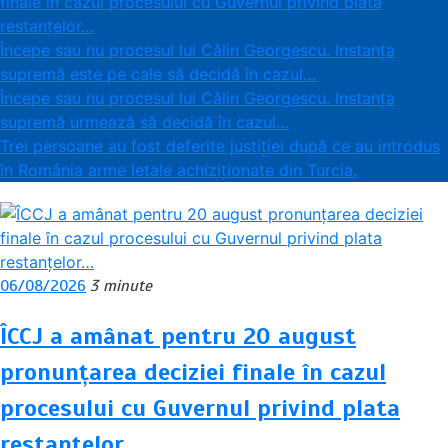
finale în cazul procesului cu Guvernul privind plata
restanțelor…
Începe sau nu procesul lui Călin Georgescu. Instanța
supremă este pe cale să decidă în cazul…
Începe sau nu procesul lui Călin Georgescu. Instanța
supremă urmează să decidă în cazul…
Trei persoane au fost deferite justiției după ce au introdus
în România arme letale achiziționate din Turcia.
06/08/2026
3 minute
ÎCCJ a amânat pentru 20 august
pronunțarea deciziei finale în cazul
procesului cu Guvernul privind plata
restanțelor…