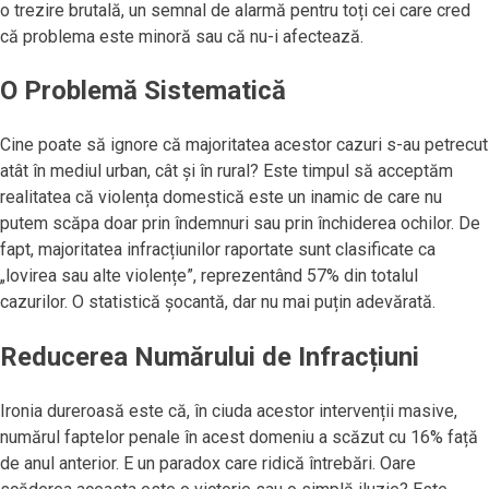
o trezire brutală, un semnal de alarmă pentru toți cei care cred
că problema este minoră sau că nu-i afectează.
O Problemă Sistematică
Cine poate să ignore că majoritatea acestor cazuri s-au petrecut
atât în mediul urban, cât și în rural? Este timpul să acceptăm
realitatea că violența domestică este un inamic de care nu
putem scăpa doar prin îndemnuri sau prin închiderea ochilor. De
fapt, majoritatea infracțiunilor raportate sunt clasificate ca
„lovirea sau alte violențe”, reprezentând 57% din totalul
cazurilor. O statistică șocantă, dar nu mai puțin adevărată.
Reducerea Numărului de Infracțiuni
Ironia dureroasă este că, în ciuda acestor intervenții masive,
numărul faptelor penale în acest domeniu a scăzut cu 16% față
de anul anterior. E un paradox care ridică întrebări. Oare