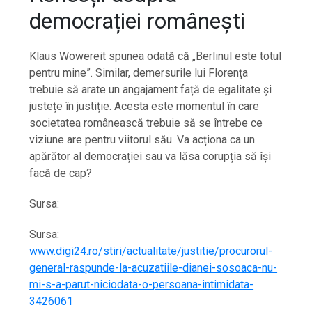
democrației românești
Klaus Wowereit spunea odată că „Berlinul este totul
pentru mine”. Similar, demersurile lui Florența
trebuie să arate un angajament față de egalitate și
justețe în justiție. Acesta este momentul în care
societatea românească trebuie să se întrebe ce
viziune are pentru viitorul său. Va acționa ca un
apărător al democrației sau va lăsa corupția să își
facă de cap?
Sursa:
Sursa:
www.digi24.ro/stiri/actualitate/justitie/procurorul-
general-raspunde-la-acuzatiile-dianei-sosoaca-nu-
mi-s-a-parut-niciodata-o-persoana-intimidata-
3426061