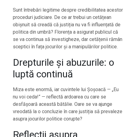
Sunt întrebări legitime despre credibilitatea acestor
proceduri judiciare. De ce ar trebui un cetățean
obișnuit să creadă că justiția nu va fi influențată de
politica din umbră? Florența a asigurat publicul că
se va continua să investigheze, dar cetățenii rămân
sceptici în fața jocurilor și a manipulărilor politice.
Drepturile și abuzurile: o
luptă continuă
Miza este enormă, iar cuvintele lui Șoșoacă — „Eu
nu voi ceda!” — reflectă ardoarea cu care se
desfășoară această bătălie. Oare se va ajunge
vreodată la o concluzie în care justiția să prevaleze
asupra jocurilor politice corupte?
Reflecții asupra