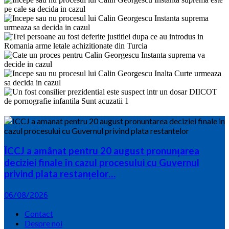
ÎCCJ a amânat pentru 20 august pronunțarea
deciziei finale în cazul procesului cu Guvernul
privind plata restanțelor…
06/08/2026
Contact
Despre noi