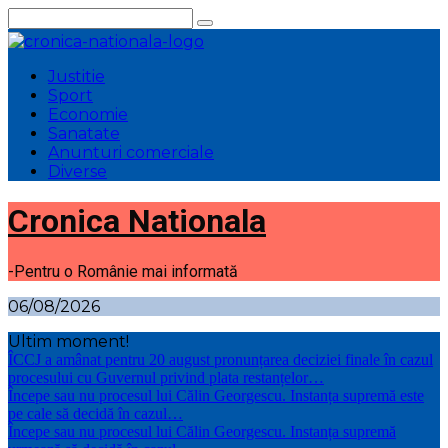
Sari
la
conținut
Justitie
Sport
Economie
Sanatate
Anunturi comerciale
Diverse
Cronica Nationala
-Pentru o Românie mai informată
06/08/2026
Ultim moment!
ÎCCJ a amânat pentru 20 august pronunțarea deciziei finale în cazul
procesului cu Guvernul privind plata restanțelor…
Începe sau nu procesul lui Călin Georgescu. Instanța supremă este
pe cale să decidă în cazul…
Începe sau nu procesul lui Călin Georgescu. Instanța supremă