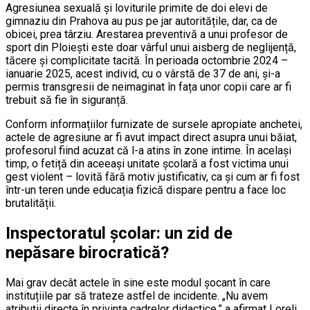
Agresiunea sexuală și loviturile primite de doi elevi de
gimnaziu din Prahova au pus pe jar autoritățile, dar, ca de
obicei, prea târziu. Arestarea preventivă a unui profesor de
sport din Ploiești este doar vârful unui aisberg de neglijență,
tăcere și complicitate tacită. În perioada octombrie 2024 –
ianuarie 2025, acest individ, cu o vârstă de 37 de ani, și-a
permis transgresii de neimaginat în fața unor copii care ar fi
trebuit să fie în siguranță.
Conform informațiilor furnizate de sursele apropiate anchetei,
actele de agresiune ar fi avut impact direct asupra unui băiat,
profesorul fiind acuzat că l-a atins în zone intime. În același
timp, o fetiță din aceeași unitate școlară a fost victima unui
gest violent – lovită fără motiv justificativ, ca și cum ar fi fost
într-un teren unde educația fizică dispare pentru a face loc
brutalității.
Inspectoratul școlar: un zid de
nepăsare birocratică?
Mai grav decât actele în sine este modul șocant în care
instituțiile par să trateze astfel de incidente. „Nu avem
atribuții directe în privința cadrelor didactice,” a afirmat Loreli