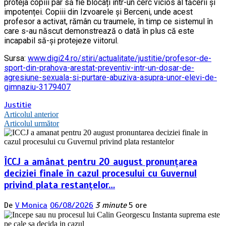
proteja copiii par să fie blocați într-un cerc vicios al tăcerii și
impotenței. Copiii din Izvoarele și Berceni, unde acest
profesor a activat, rămân cu traumele, în timp ce sistemul în
care s-au născut demonstrează o dată în plus că este
incapabil să-și protejeze viitorul.
Sursa:
www.digi24.ro/stiri/actualitate/justitie/profesor-de-
sport-din-prahova-arestat-preventiv-intr-un-dosar-de-
agresiune-sexuala-si-purtare-abuziva-asupra-unor-elevi-de-
gimnaziu-3179407
Justitie
Navigare
Articolul anterior
Articolul următor
în
articole
ÎCCJ a amânat pentru 20 august pronunțarea
deciziei finale în cazul procesului cu Guvernul
privind plata restanțelor…
De
V Monica
06/08/2026
3 minute
5 ore