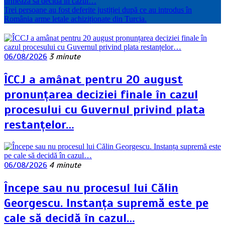
urmează să decidă în cazul…
Trei persoane au fost deferite justiției după ce au introdus în
România arme letale achiziționate din Turcia.
06/08/2026
3 minute
ÎCCJ a amânat pentru 20 august
pronunțarea deciziei finale în cazul
procesului cu Guvernul privind plata
restanțelor…
06/08/2026
4 minute
Începe sau nu procesul lui Călin
Georgescu. Instanța supremă este pe
cale să decidă în cazul…