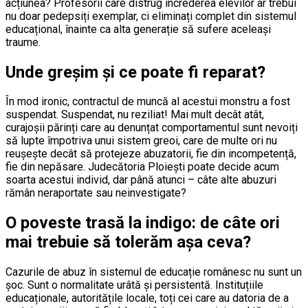
acțiunea? Profesorii care distrug încrederea elevilor ar trebui
nu doar pedepsiți exemplar, ci eliminați complet din sistemul
educațional, înainte ca alta generație să sufere aceleași
traume.
Unde greșim și ce poate fi reparat?
În mod ironic, contractul de muncă al acestui monstru a fost
suspendat. Suspendat, nu reziliat! Mai mult decât atât,
curajoșii părinți care au denunțat comportamentul sunt nevoiți
să lupte împotriva unui sistem greoi, care de multe ori nu
reușește decât să protejeze abuzatorii, fie din incompetență,
fie din nepăsare. Judecătoria Ploiești poate decide acum
soarta acestui individ, dar până atunci – câte alte abuzuri
rămân neraportate sau neinvestigate?
O poveste trasă la indigo: de câte ori
mai trebuie să tolerăm așa ceva?
Cazurile de abuz în sistemul de educație românesc nu sunt un
șoc. Sunt o normalitate urâtă și persistentă. Instituțiile
educaționale, autoritățile locale, toți cei care au datoria de a