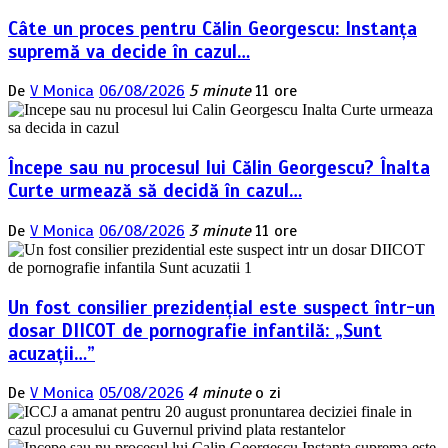
Câte un proces pentru Călin Georgescu: Instanța
supremă va decide în cazul…
De
V Monica
06/08/2026
5 minute
11 ore
Începe sau nu procesul lui Călin Georgescu? Înalta
Curte urmează să decidă în cazul…
De
V Monica
06/08/2026
3 minute
11 ore
Un fost consilier prezidențial este suspect într-un
dosar DIICOT de pornografie infantilă: „Sunt
acuzații…”
De
V Monica
05/08/2026
4 minute
o zi