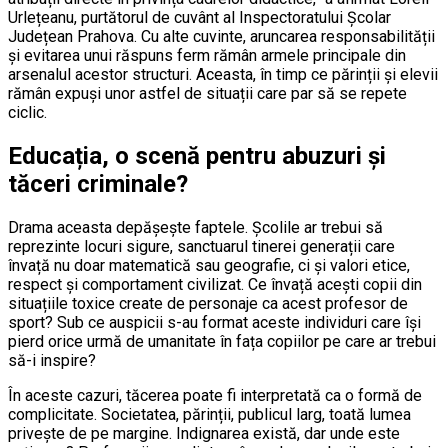
Urlețeanu, purtătorul de cuvânt al Inspectoratului Școlar
Județean Prahova. Cu alte cuvinte, aruncarea responsabilității
și evitarea unui răspuns ferm rămân armele principale din
arsenalul acestor structuri. Aceasta, în timp ce părinții și elevii
rămân expuși unor astfel de situații care par să se repete
ciclic.
Educația, o scenă pentru abuzuri și
tăceri criminale?
Drama aceasta depășește faptele. Școlile ar trebui să
reprezinte locuri sigure, sanctuarul tinerei generații care
învață nu doar matematică sau geografie, ci și valori etice,
respect și comportament civilizat. Ce învață acești copii din
situațiile toxice create de personaje ca acest profesor de
sport? Sub ce auspicii s-au format aceste individuri care își
pierd orice urmă de umanitate în fața copiilor pe care ar trebui
să-i inspire?
În aceste cazuri, tăcerea poate fi interpretată ca o formă de
complicitate. Societatea, părinții, publicul larg, toată lumea
privește de pe margine. Indignarea există, dar unde este