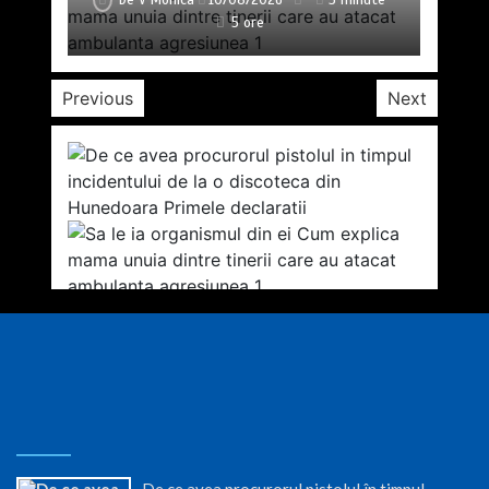
13 ore
15 ore
11 ore
5 ore
5 ore
6 ore
7 ore
Previous
Next
De ce avea procurorul pistolul în timpul