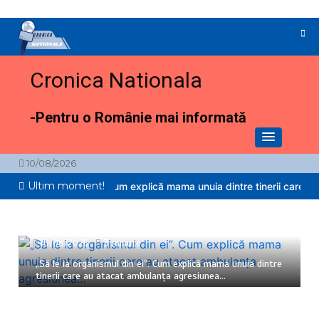
Sari
la
conținut
Cronica Nationala
-Pentru o Românie mai informată
10/08/2026
Ultim moment!
rganismul din ei”. Cum explică mama unuia dintre tinerii care au ata
10/08/2026
3 minute
„Să le ia organismul din ei”. Cum explică mama unuia dintre
tinerii care au atacat ambulanța agresiunea…