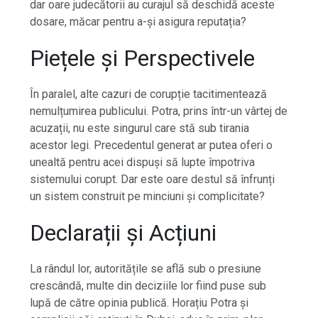
dar oare judecătorii au curajul să deschidă aceste
dosare, măcar pentru a-și asigura reputația?
Piețele și Perspectivele
În paralel, alte cazuri de corupție tacitimentează
nemulțumirea publicului. Potra, prins într-un vârtej de
acuzații, nu este singurul care stă sub tirania
acestor legi. Precedentul generat ar putea oferi o
unealtă pentru acei dispuși să lupte împotriva
sistemului corupt. Dar este oare destul să înfrunți
un sistem construit pe minciuni și complicitate?
Declarații și Acțiuni
La rândul lor, autoritățile se află sub o presiune
crescândă, multe din deciziile lor fiind puse sub
lupă de către opinia publică. Horațiu Potra și