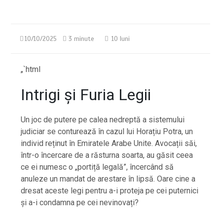
10/10/2025
3 minute
10 luni
„`html
Intrigi și Furia Legii
Un joc de putere pe calea nedreptă a sistemului
judiciar se conturează în cazul lui Horațiu Potra, un
individ reținut în Emiratele Arabe Unite. Avocații săi,
într-o încercare de a răsturna soarta, au găsit ceea
ce ei numesc o „portiță legală”, încercând să
anuleze un mandat de arestare în lipsă. Oare cine a
dresat aceste legi pentru a-i proteja pe cei puternici
și a-i condamna pe cei nevinovați?