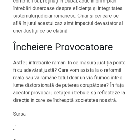
complicii săi, reținuți în Dubai, aduc în prim-plan
întrebări dureroase despre eficiența și integritatea
sistemului judiciar românesc. Chiar și cei care se
află în jurul acestui caz simt impactul devastator al
unei Justiții ce se clatină.
Încheiere Provocatoare
Astfel, întrebările rămân: În ce măsură justiția poate
fi cu adevărat justă? Oare vom asista la o reformă
reală sau va rămâne totul doar un vis frumos într-o
lume distorsionată de puterea corupătoare? În fața
acestor provocări, cetățenii trebuie să reflecteze la
direcția în care se îndreaptă societatea noastră.
Sursa:
„`