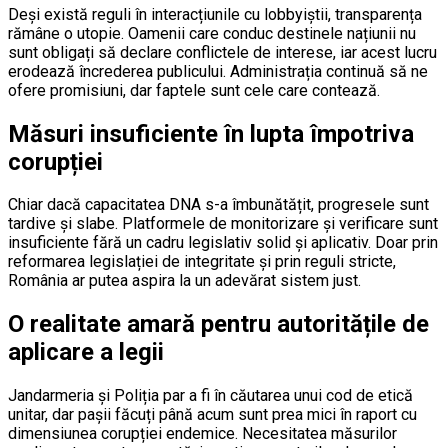
Deși există reguli în interacțiunile cu lobbyiștii, transparența
rămâne o utopie. Oamenii care conduc destinele națiunii nu
sunt obligați să declare conflictele de interese, iar acest lucru
erodează încrederea publicului. Administrația continuă să ne
ofere promisiuni, dar faptele sunt cele care contează.
Măsuri insuficiente în lupta împotriva
corupției
Chiar dacă capacitatea DNA s-a îmbunătățit, progresele sunt
tardive și slabe. Platformele de monitorizare și verificare sunt
insuficiente fără un cadru legislativ solid și aplicativ. Doar prin
reformarea legislației de integritate și prin reguli stricte,
România ar putea aspira la un adevărat sistem just.
O realitate amară pentru autoritățile de
aplicare a legii
Jandarmeria și Poliția par a fi în căutarea unui cod de etică
unitar, dar pașii făcuți până acum sunt prea mici în raport cu
dimensiunea corupției endemice. Necesitatea măsurilor