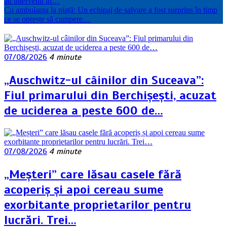
au intervenit în…
Cu ambulanța la piață: Un echipaj de salvare a fost surprins în timp
ce se oprește să cumpere…
07/08/2026
4 minute
„Auschwitz-ul câinilor din Suceava”:
Fiul primarului din Berchișești, acuzat
de uciderea a peste 600 de…
07/08/2026
4 minute
„Meșteri” care lăsau casele fără
acoperiș și apoi cereau sume
exorbitante proprietarilor pentru
lucrări. Trei…