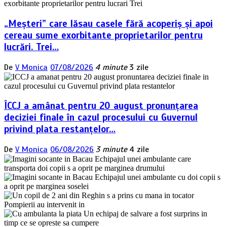
„Meșteri” care lăsau casele fără acoperiș și apoi
cereau sume exorbitante proprietarilor pentru
lucrări. Trei…
De
V Monica
07/08/2026
4 minute
3 zile
ÎCCJ a amânat pentru 20 august pronunțarea
deciziei finale în cazul procesului cu Guvernul
privind plata restanțelor…
De
V Monica
06/08/2026
3 minute
4 zile