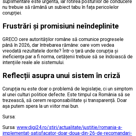
suplimentare este urgentă, iar rotirea posturilor de conducere
nu trebuie să rămână un subiect tabu în fața pericolelor
corupției.
Frustrări și promisiuni neîndeplinite
GRECO cere autorităților române să comunice progresele
până în 2026, dar întrebarea rămâne: oare vom vedea
vreodată rezultatele dorite? Într-o țară unde corupția și
ineficiența par a fi norma, cetățenii trebuie să se îndoiască de
intențiile reale ale sistemului.
Reflecții asupra unui sistem în criză
Corupția nu este doar o problemă de legislație, ci un simptom
al unei culturi politice defecte. Este timpul ca România să se
trezească, să cerem responsabilitate și transparență. Doar
așa putem spera la un viitor mai bun.
Sursa:
Sursa:
www.digi24.ro/stiri/actualitate/justitie/romania-a-
implementat-satisfacator-doar-doua-din-26-de-recomandari-