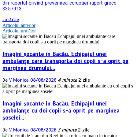
din-raportul-privind-prevenirea-coruptiei-raport-greco-
3357913
Justitie
Navigare
Articolul anterior
Articolul următor
în
articole
Imagini șocante în Bacău. Echipajul unei
ambulanțe care transporta doi copii s-a oprit pe
marginea drumului…
De
V Monica
08/08/2026
4 minute
2 zile
Imagini șocante în Bacău. Echipajul unei
ambulanțe cu doi copii s-a oprit pe marginea
șoselei…
De
V Monica
08/08/2026
3 minute
2 zile