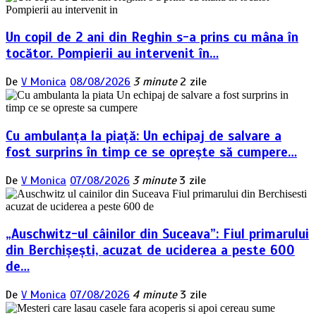
Un copil de 2 ani din Reghin s-a prins cu mâna în
tocător. Pompierii au intervenit în…
De
V Monica
08/08/2026
3 minute
2 zile
Cu ambulanța la piață: Un echipaj de salvare a
fost surprins în timp ce se oprește să cumpere…
De
V Monica
07/08/2026
3 minute
3 zile
„Auschwitz-ul câinilor din Suceava”: Fiul primarului
din Berchișești, acuzat de uciderea a peste 600
de…
De
V Monica
07/08/2026
4 minute
3 zile