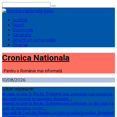
Sari
la
conținut
Justitie
Sport
Economie
Sanatate
Anunturi comerciale
Diverse
Cronica Nationala
-Pentru o Românie mai informată
10/08/2026
Ultim moment!
Imagini șocante în Bacău. Echipajul unei ambulanțe care transporta
doi copii s-a oprit pe marginea drumului…
Imagini șocante în Bacău. Echipajul unei ambulanțe cu doi copii s-a
oprit pe marginea șoselei…
Un copil de 2 ani din Reghin s-a prins cu mâna în tocător. Pompierii