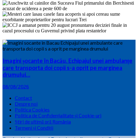
Imagini șocante în Bacău. Echipajul unei ambulanțe
care transporta doi copii s-a oprit pe marginea
drumului…
08/08/2026
Contact
Despre noi
Politica Cookies
Politica de Confidențialitate și Cookie-uri
Știri de ultimă oră România
Termeni și Condiții