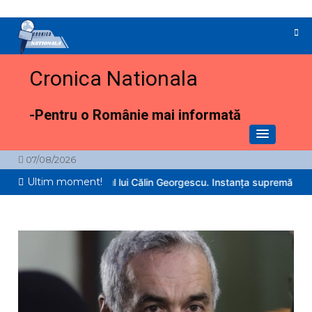
Sari
la
conținut
Cronica Nationala
-Pentru o Românie mai informată
07/08/2026
Ultim moment!
pe sau nu procesul lui Călin Georgescu. Instanța supremă urmează 