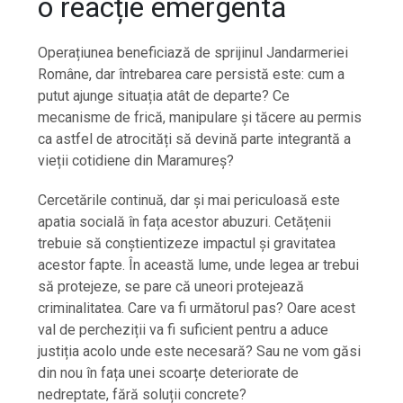
o reacție emergentă
Operațiunea beneficiază de sprijinul Jandarmeriei
Române, dar întrebarea care persistă este: cum a
putut ajunge situația atât de departe? Ce
mecanisme de frică, manipulare și tăcere au permis
ca astfel de atrocități să devină parte integrantă a
vieții cotidiene din Maramureș?
Cercetările continuă, dar și mai periculoasă este
apatia socială în fața acestor abuzuri. Cetățenii
trebuie să conștientizeze impactul și gravitatea
acestor fapte. În această lume, unde legea ar trebui
să protejeze, se pare că uneori protejează
criminalitatea. Care va fi următorul pas? Oare acest
val de percheziții va fi suficient pentru a aduce
justiția acolo unde este necesară? Sau ne vom găsi
din nou în fața unei scoarțe deteriorate de
nedreptate, fără soluții concrete?