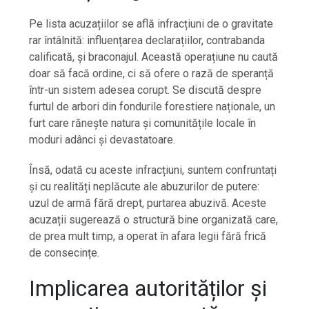
Pe lista acuzațiilor se află infracțiuni de o gravitate
rar întâlnită: influențarea declarațiilor, contrabanda
calificată, și braconajul. Această operațiune nu caută
doar să facă ordine, ci să ofere o rază de speranță
într-un sistem adesea corupt. Se discută despre
furtul de arbori din fondurile forestiere naționale, un
furt care rănește natura și comunitățile locale în
moduri adânci și devastatoare.
Însă, odată cu aceste infracțiuni, suntem confruntați
și cu realități neplăcute ale abuzurilor de putere:
uzul de armă fără drept, purtarea abuzivă. Aceste
acuzații sugerează o structură bine organizată care,
de prea mult timp, a operat în afara legii fără frică
de consecințe.
Implicarea autorităților și