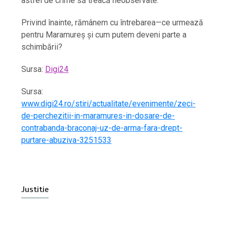
astfel de crime să treacă neobservate.
Privind înainte, rămânem cu întrebarea—ce urmează
pentru Maramureș și cum putem deveni parte a
schimbării?
Sursa:
Digi24
Sursa:
www.digi24.ro/stiri/actualitate/evenimente/zeci-
de-perchezitii-in-maramures-in-dosare-de-
contrabanda-braconaj-uz-de-arma-fara-drept-
purtare-abuziva-3251533
Justitie