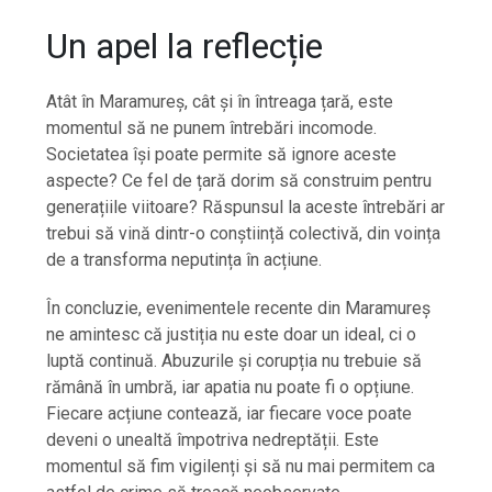
Un apel la reflecție
Atât în Maramureș, cât și în întreaga țară, este
momentul să ne punem întrebări incomode.
Societatea își poate permite să ignore aceste
aspecte? Ce fel de țară dorim să construim pentru
generațiile viitoare? Răspunsul la aceste întrebări ar
trebui să vină dintr-o conștiință colectivă, din voința
de a transforma neputința în acțiune.
În concluzie, evenimentele recente din Maramureș
ne amintesc că justiția nu este doar un ideal, ci o
luptă continuă. Abuzurile și corupția nu trebuie să
rămână în umbră, iar apatia nu poate fi o opțiune.
Fiecare acțiune contează, iar fiecare voce poate
deveni o unealtă împotriva nedreptății. Este
momentul să fim vigilenți și să nu mai permitem ca