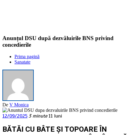
cu 2,6 kg
de
salam…
Anunțul DSU după dezvăluirile BNS privind
concedierile
Prima pagină
Sanatate
De
V Monica
12/09/2025
3 minute
11 luni
BĂTĂI CU BÂTE ȘI TOPOARE ÎN