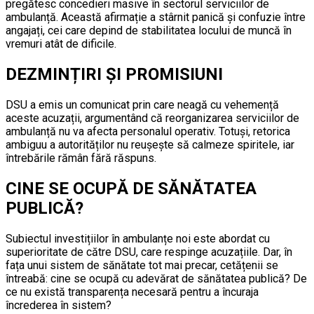
pregătesc concedieri masive în sectorul serviciilor de
ambulanță. Această afirmație a stârnit panică și confuzie între
angajați, cei care depind de stabilitatea locului de muncă în
vremuri atât de dificile.
DEZMINȚIRI ȘI PROMISIUNI
DSU a emis un comunicat prin care neagă cu vehemență
aceste acuzații, argumentând că reorganizarea serviciilor de
ambulanță nu va afecta personalul operativ. Totuși, retorica
ambiguu a autorităților nu reușește să calmeze spiritele, iar
întrebările rămân fără răspuns.
CINE SE OCUPĂ DE SĂNĂTATEA
PUBLICĂ?
Subiectul investițiilor în ambulanțe noi este abordat cu
superioritate de către DSU, care respinge acuzațiile. Dar, în
fața unui sistem de sănătate tot mai precar, cetățenii se
întreabă: cine se ocupă cu adevărat de sănătatea publică? De
ce nu există transparența necesară pentru a încuraja
încrederea în sistem?