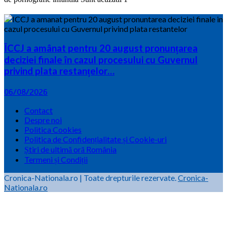
ÎCCJ a amânat pentru 20 august pronunțarea
deciziei finale în cazul procesului cu Guvernul
privind plata restanțelor…
06/08/2026
Contact
Despre noi
Politica Cookies
Politica de Confidențialitate și Cookie-uri
Știri de ultimă oră România
Termeni și Condiții
Cronica-Nationala.ro
|
Toate drepturile rezervate.
Cronica-
Nationala.ro