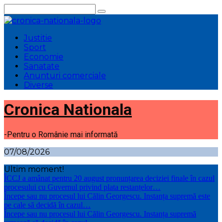
Sari
la
conținut
Justitie
Sport
Economie
Sanatate
Anunturi comerciale
Diverse
Cronica Nationala
-Pentru o Românie mai informată
07/08/2026
Ultim moment!
ÎCCJ a amânat pentru 20 august pronunțarea deciziei finale în cazul
procesului cu Guvernul privind plata restanțelor…
Începe sau nu procesul lui Călin Georgescu. Instanța supremă este
pe cale să decidă în cazul…
Începe sau nu procesul lui Călin Georgescu. Instanța supremă