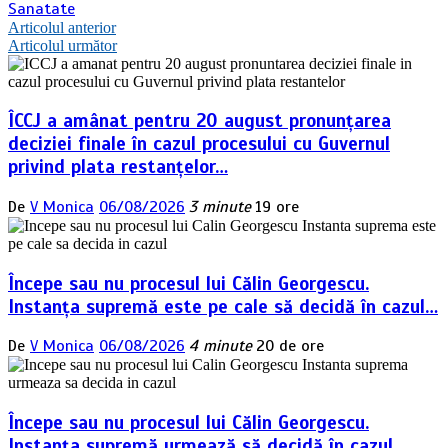
Sanatate
Navigare
Articolul anterior
Articolul următor
în
articole
ÎCCJ a amânat pentru 20 august pronunțarea
deciziei finale în cazul procesului cu Guvernul
privind plata restanțelor…
De
V Monica
06/08/2026
3 minute
19 ore
Începe sau nu procesul lui Călin Georgescu.
Instanța supremă este pe cale să decidă în cazul…
De
V Monica
06/08/2026
4 minute
20 de ore
Începe sau nu procesul lui Călin Georgescu.
Instanța supremă urmează să decidă în cazul…