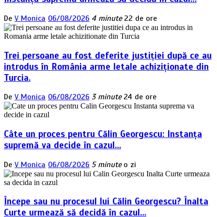
De
V Monica
06/08/2026
4 minute
22 de ore
Trei persoane au fost deferite justiției după ce au
introdus în România arme letale achiziționate din
Turcia.
De
V Monica
06/08/2026
3 minute
24 de ore
Câte un proces pentru Călin Georgescu: Instanța
supremă va decide în cazul…
De
V Monica
06/08/2026
5 minute
o zi
Începe sau nu procesul lui Călin Georgescu? Înalta
Curte urmează să decidă în cazul…