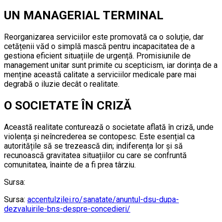
UN MANAGERIAL TERMINAL
Reorganizarea serviciilor este promovată ca o soluție, dar
cetățenii văd o simplă mască pentru incapacitatea de a
gestiona eficient situațiile de urgență. Promisiunile de
management unitar sunt primite cu scepticism, iar dorința de a
menține această calitate a serviciilor medicale pare mai
degrabă o iluzie decât o realitate.
O SOCIETATE ÎN CRIZĂ
Această realitate conturează o societate aflată în criză, unde
violența și neîncrederea se contopesc. Este esențial ca
autoritățile să se trezească din; indiferența lor și să
recunoască gravitatea situațiilor cu care se confruntă
comunitatea, înainte de a fi prea târziu.
Sursa:
Sursa:
accentulzilei.ro/sanatate/anuntul-dsu-dupa-
dezvaluirile-bns-despre-concedieri/