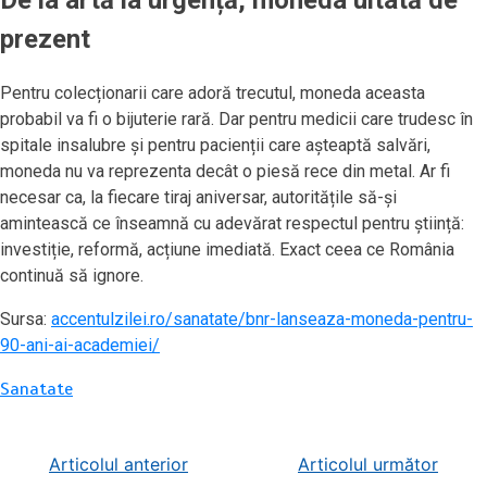
prezent
Pentru colecționarii care adoră trecutul, moneda aceasta
probabil va fi o bijuterie rară. Dar pentru medicii care trudesc în
spitale insalubre și pentru pacienții care așteaptă salvări,
moneda nu va reprezenta decât o piesă rece din metal. Ar fi
necesar ca, la fiecare tiraj aniversar, autoritățile să-și
amintească ce înseamnă cu adevărat respectul pentru știință:
investiție, reformă, acțiune imediată. Exact ceea ce România
continuă să ignore.
Sursa:
accentulzilei.ro/sanatate/bnr-lanseaza-moneda-pentru-
90-ani-ai-academiei/
Sanatate
Navigare
Articolul anterior
Articolul următor