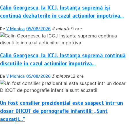
Călin Georgescu, la ICCJ. Instanța supremă își
continuă dezbaterile în cazul acțiunilor împotriva…
De
V Monica
05/08/2026
4 minute
9 ore
Călin Georgescu, la ICCJ. Instanța supremă continuă
discuțiile în cazul acțiunilor împotriva…
De
V Monica
05/08/2026
3 minute
12 ore
Un fost consilier prezidențial este suspect într-un
dosar DIICOT de pornografie infantilă: „Sunt
acuzații…”