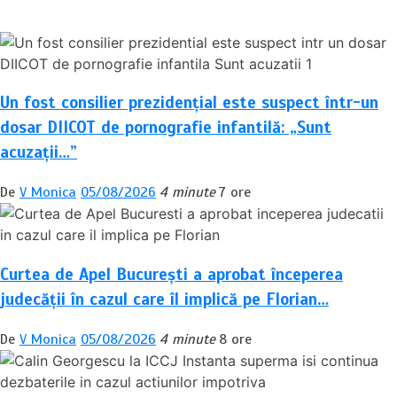
în
articole
Un fost consilier prezidențial este suspect într-un
dosar DIICOT de pornografie infantilă: „Sunt
acuzații…”
De
V Monica
05/08/2026
4 minute
7 ore
Curtea de Apel București a aprobat începerea
judecății în cazul care îl implică pe Florian…
De
V Monica
05/08/2026
4 minute
8 ore