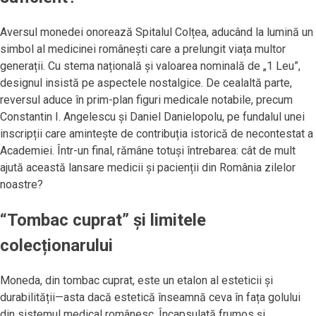
Aversul monedei onorează Spitalul Colțea, aducând la lumină un
simbol al medicinei românești care a prelungit viața multor
generații. Cu stema națională și valoarea nominală de „1 Leu”,
designul insistă pe aspectele nostalgice. De cealaltă parte,
reversul aduce în prim-plan figuri medicale notabile, precum
Constantin I. Angelescu și Daniel Danielopolu, pe fundalul unei
inscripții care amintește de contribuția istorică de necontestat a
Academiei. Într-un final, rămâne totuși întrebarea: cât de mult
ajută această lansare medicii și pacienții din România zilelor
noastre?
“Tombac cuprat” și limitele
colecționarului
Moneda, din tombac cuprat, este un etalon al esteticii și
durabilității—asta dacă estetică înseamnă ceva în fața golului
din sistemul medical românesc. Încapsulată frumos și