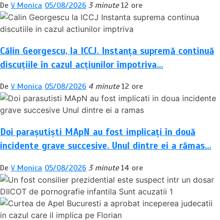
De
V Monica
05/08/2026
3 minute
12 ore
Călin Georgescu, la ICCJ. Instanța supremă continuă
discuțiile în cazul acțiunilor împotriva…
De
V Monica
05/08/2026
4 minute
12 ore
Doi parașutiști MApN au fost implicați în două
incidente grave succesive. Unul dintre ei a rămas…
De
V Monica
05/08/2026
3 minute
14 ore