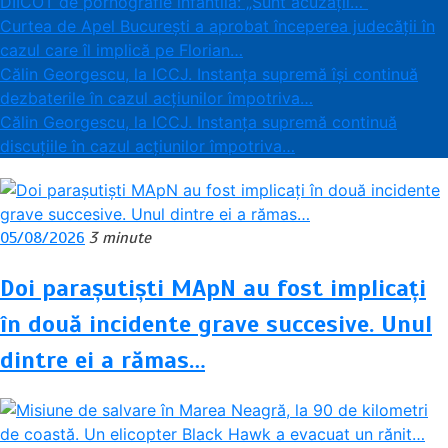
DIICOT de pornografie infantilă: „Sunt acuzații…”
Curtea de Apel București a aprobat începerea judecății în
cazul care îl implică pe Florian…
Călin Georgescu, la ICCJ. Instanța supremă își continuă
dezbaterile în cazul acțiunilor împotriva…
Călin Georgescu, la ICCJ. Instanța supremă continuă
discuțiile în cazul acțiunilor împotriva…
05/08/2026
3 minute
Doi parașutiști MApN au fost implicați
în două incidente grave succesive. Unul
dintre ei a rămas…