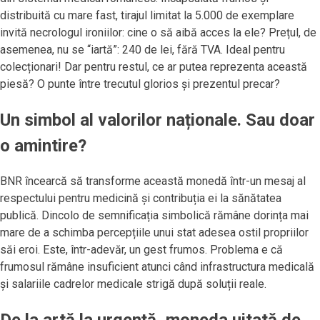
distribuită cu mare fast, tirajul limitat la 5.000 de exemplare
invită necrologul ironiilor: cine o să aibă acces la ele? Prețul, de
asemenea, nu se “iartă”: 240 de lei, fără TVA. Ideal pentru
colecționari! Dar pentru restul, ce ar putea reprezenta această
piesă? O punte între trecutul glorios și prezentul precar?
Un simbol al valorilor naționale. Sau doar
o amintire?
BNR încearcă să transforme această monedă într-un mesaj al
respectului pentru medicină și contribuția ei la sănătatea
publică. Dincolo de semnificația simbolică rămâne dorința mai
mare de a schimba percepțiile unui stat adesea ostil propriilor
săi eroi. Este, într-adevăr, un gest frumos. Problema e că
frumosul rămâne insuficient atunci când infrastructura medicală
și salariile cadrelor medicale strigă după soluții reale.
De la artă la urgență, moneda uitată de