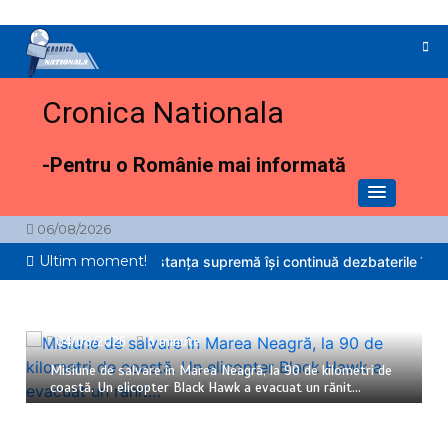
Sari
la
conținut
Cronica Nationala
-Pentru o Românie mai informată
06/08/2026
Ultim moment!
orgescu, la ICCJ. Instanța supremă își continuă dezbaterile în cazul 
04/08/2026
3 minute
Misiune de salvare în Marea Neagră, la 90 de kilometri de
coastă. Un elicopter Black Hawk a evacuat un rănit…