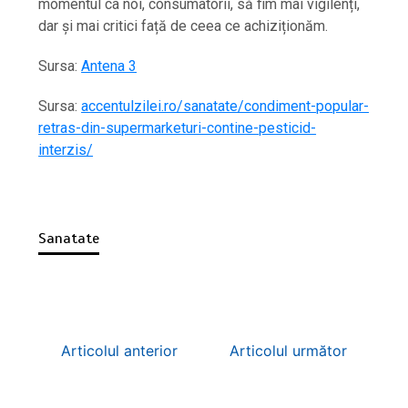
momentul ca noi, consumatorii, să fim mai vigilenți,
dar și mai critici față de ceea ce achiziționăm.
Sursa:
Antena 3
Sursa:
accentulzilei.ro/sanatate/condiment-popular-
retras-din-supermarketuri-contine-pesticid-
interzis/
Sanatate
Articolul anterior
Articolul următor