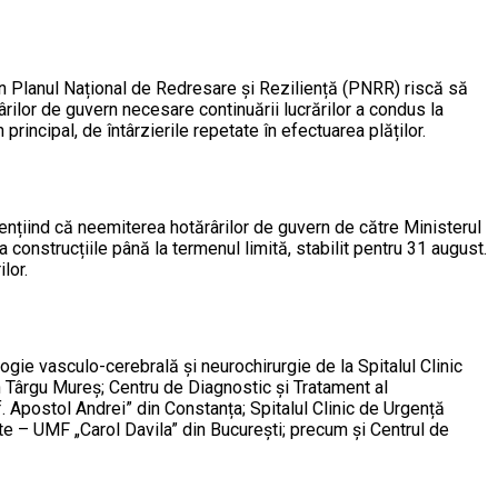
prin Planul Național de Redresare și Reziliență (PNRR) riscă să
ilor de guvern necesare continuării lucrărilor a condus la
rincipal, de întârzierile repetate în efectuarea plăților.
idențiind că neemiterea hotărârilor de guvern de către Ministerul
onstrucțiile până la termenul limită, stabilit pentru 31 august.
lor.
ogie vasculo-cerebrală și neurochirurgie de la Spitalul Clinic
in Târgu Mureș; Centru de Diagnostic și Tratament al
 Apostol Andrei” din Constanța; Spitalul Clinic de Urgență
te – UMF „Carol Davila” din București; precum și Centrul de