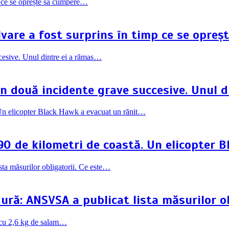
lvare a fost surprins în timp ce se opre
în două incidente grave succesive. Unul 
90 de kilometri de coastă. Un elicopter 
ră: ANSVSA a publicat lista măsurilor ob