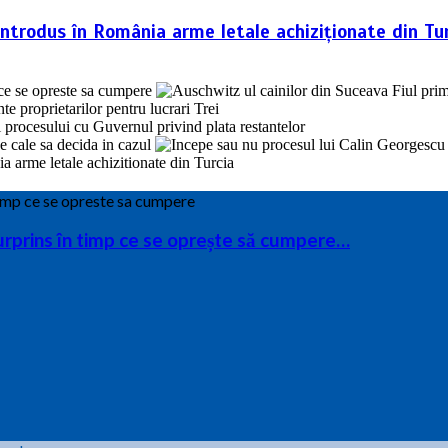
introdus în România arme letale achiziționate din Tur
surprins în timp ce se oprește să cumpere…