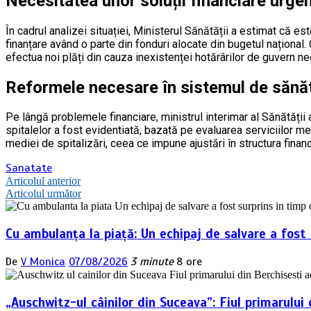
Necesitatea unor soluții financiare urge
În cadrul analizei situației, Ministerul Sănătății a estimat că 
finanțare având o parte din fonduri alocate din bugetul național.
efectua noi plăți din cauza inexistenței hotărârilor de guvern n
Reformele necesare în sistemul de sănă
Pe lângă problemele financiare, ministrul interimar al Sănătăți
spitalelor a fost evidentiată, bazată pe evaluarea serviciilor me
mediei de spitalizări, ceea ce impune ajustări în structura financ
Sanatate
Navigare
Articolul anterior
Articolul următor
în
articole
Cu ambulanța la piață: Un echipaj de salvare a fost
De
V Monica
07/08/2026
3 minute
8 ore
„Auschwitz-ul câinilor din Suceava”: Fiul primarulu