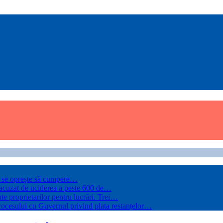
ce se oprește să cumpere…
, acuzat de uciderea a peste 600 de…
te proprietarilor pentru lucrări. Trei…
rocesului cu Guvernul privind plata restanțelor…