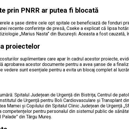
ate prin PNRR ar putea fi blocată
ntierele a șase dintre cele opt spitale ce beneficiază de fonduri 
nei recente conferințe de presă, Cseke a explicat că lipsa hotărâr
ziologie „Marius Nasta” din București. Aceasta a fost cauzată, în p
a proiectelor
a costurilor suplimentare care apar în cadrul acestor proiecte, ev
ă aprobarea acestor documente pentru a avea șanse de a finaliza c
e vedere sunt esențiale pentru a evita un blocaj complet al lucrări
numără: Spitalul Județean de Urgență din Bistrița; Centrul de patol
Institutul de Urgență pentru Boli Cardiovasculare și Transplant d
a Mamei și Copilului din Spitalul Clinic Județean de Urgență „Sf.
e a competențelor pentru personalul din sistemul public de sănăta
 Palade” din Târgu Mureș.