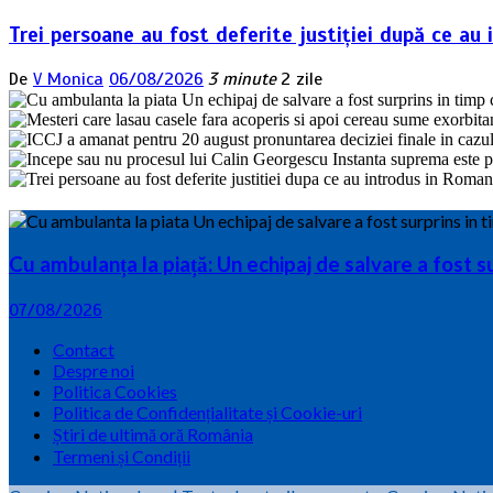
Trei persoane au fost deferite justiției după ce au 
De
V Monica
06/08/2026
3 minute
2 zile
Cu ambulanța la piață: Un echipaj de salvare a fost 
07/08/2026
Contact
Despre noi
Politica Cookies
Politica de Confidențialitate și Cookie-uri
Știri de ultimă oră România
Termeni și Condiții