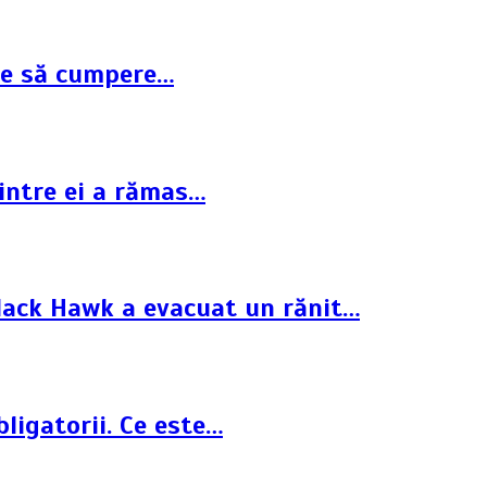
ște să cumpere…
dintre ei a rămas…
Black Hawk a evacuat un rănit…
ligatorii. Ce este…