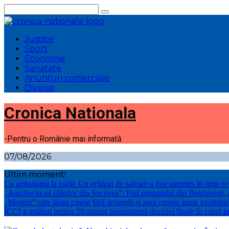
Sari
la
conținut
Justitie
Sport
Economie
Sanatate
Anunturi comerciale
Diverse
Cronica Nationala
-Pentru o Românie mai informată
07/08/2026
Ultim moment!
Cu ambulanța la piață: Un echipaj de salvare a fost surprins în timp 
„Auschwitz-ul câinilor din Suceava”: Fiul primarului din Berchișești
„Meșteri” care lăsau casele fără acoperiș și apoi cereau sume exorbitan
ÎCCJ a amânat pentru 20 august pronunțarea deciziei finale în cazul p