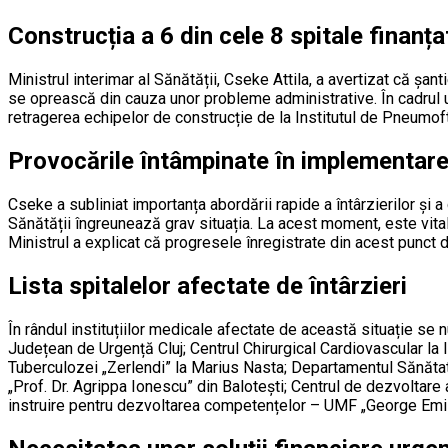
Construcția a 6 din cele 8 spitale finanț
Ministrul interimar al Sănătății, Cseke Attila, a avertizat că șa
se oprească din cauza unor probleme administrative. În cadrul u
retragerea echipelor de construcție de la Institutul de Pneumofti
Provocările întâmpinate în implementare
Cseke a subliniat importanța abordării rapide a întârzierilor și 
Sănătății îngreunează grav situația. La acest moment, este vital
Ministrul a explicat că progresele înregistrate din acest punct d
Lista spitalelor afectate de întârzieri
În rândul instituțiilor medicale afectate de această situație se 
Județean de Urgență Cluj; Centrul Chirurgical Cardiovascular la 
Tuberculozei „Zerlendi” la Marius Nasta; Departamentul Sănătate
„Prof. Dr. Agrippa Ionescu” din Balotești; Centrul de dezvoltar
instruire pentru dezvoltarea competențelor – UMF „George Emil