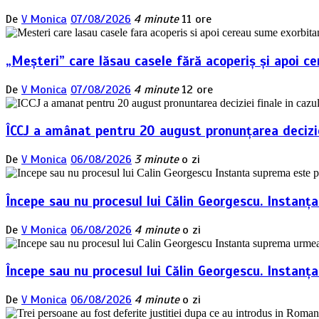
De
V Monica
07/08/2026
4 minute
11 ore
„Meșteri” care lăsau casele fără acoperiș și apoi ce
De
V Monica
07/08/2026
4 minute
12 ore
ÎCCJ a amânat pentru 20 august pronunțarea deciziei
De
V Monica
06/08/2026
3 minute
o zi
Începe sau nu procesul lui Călin Georgescu. Instanț
De
V Monica
06/08/2026
4 minute
o zi
Începe sau nu procesul lui Călin Georgescu. Instan
De
V Monica
06/08/2026
4 minute
o zi