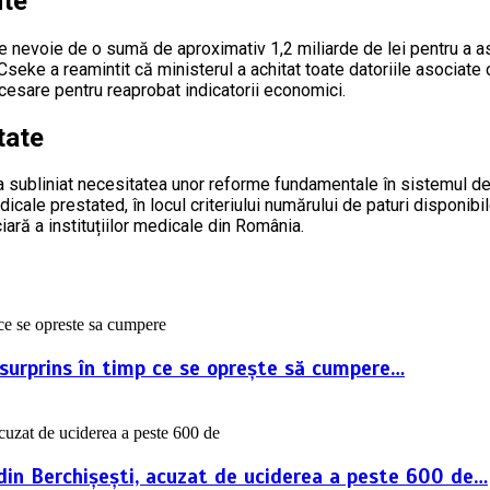
nte
este nevoie de o sumă de aproximativ 1,2 miliarde de lei pentru a a
 Cseke a reamintit că ministerul a achitat toate datoriile asociate 
ecesare pentru reaprobat indicatorii economici.
tate
i a subliniat necesitatea unor reforme fundamentale în sistemul 
dicale prestated, în locul criteriului numărului de paturi disponi
iară a instituțiilor medicale din România.
 surprins în timp ce se oprește să cumpere…
i din Berchișești, acuzat de uciderea a peste 600 de…