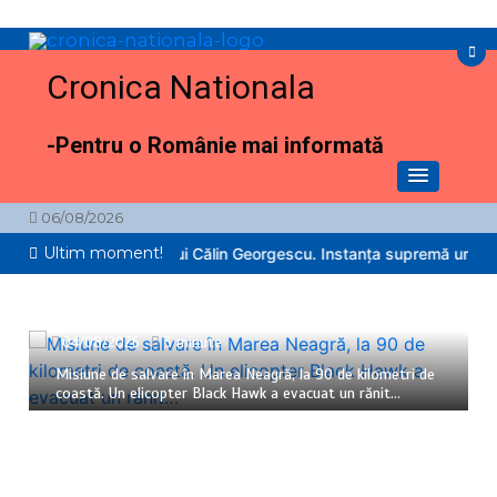
Sari
la
conținut
Cronica Nationala
-Pentru o Românie mai informată
06/08/2026
Ultim moment!
sau nu procesul lui Călin Georgescu. Instanța supremă urmează să 
04/08/2026
3 minute
Misiune de salvare în Marea Neagră, la 90 de kilometri de
coastă. Un elicopter Black Hawk a evacuat un rănit…