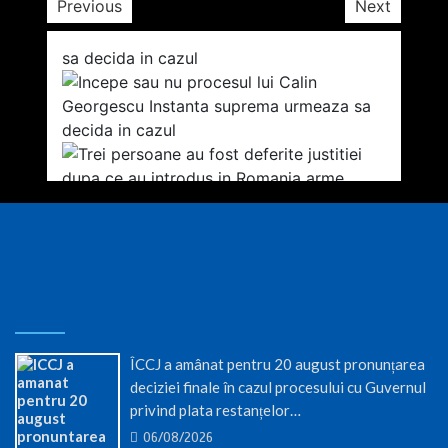
Previous
Next
ÎCCJ a amânat pentru 20 august pronunțarea
deciziei finale în cazul procesului cu Guvernul
privind plata restanțelor…
06/08/2026