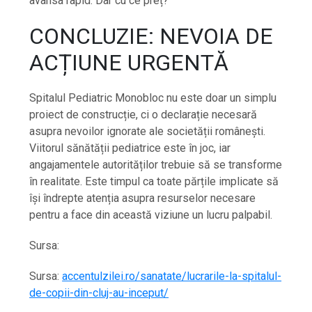
avansa rapid. Dar cu ce preț?
CONCLUZIE: NEVOIA DE
ACȚIUNE URGENTĂ
Spitalul Pediatric Monobloc nu este doar un simplu
proiect de construcție, ci o declarație necesară
asupra nevoilor ignorate ale societății românești.
Viitorul sănătății pediatrice este în joc, iar
angajamentele autorităților trebuie să se transforme
în realitate. Este timpul ca toate părțile implicate să
își îndrepte atenția asupra resurselor necesare
pentru a face din această viziune un lucru palpabil.
Sursa:
Sursa:
accentulzilei.ro/sanatate/lucrarile-la-spitalul-
de-copii-din-cluj-au-inceput/