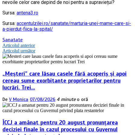
nevoile celor care depind de noi pentru a supraviețui?
Sursa:
antena3.ro
Sursa:
accentulzilei.ro/sanatate/marturia-unei-mame-care-si-
a-pierdut-fiica-la-spital/
Sanatate
Navigare
Articolul anterior
Articolul următor
în
articole
„Meșteri” care lăsau casele fără acoperiș și apoi
cereau sume exorbitante proprietarilor pentru
lucrări. Trei…
De
V Monica
07/08/2026
4 minute
o oră
ÎCCJ a amânat pentru 20 august pronunțarea
deciziei finale în cazul procesului cu Guvernul