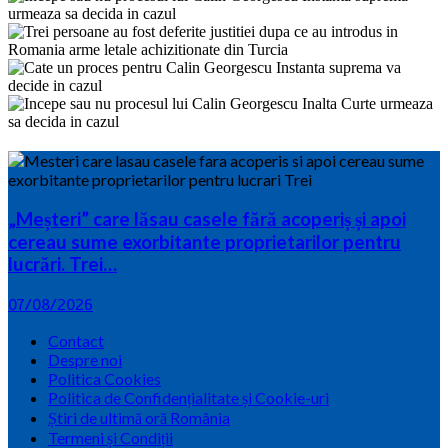
„Meșteri” care lăsau casele fără acoperiș și apoi
cereau sume exorbitante proprietarilor pentru
lucrări. Trei…
07/08/2026
Contact
Despre noi
Politica Cookies
Politica de Confidențialitate și Cookie-uri
Știri de ultimă oră România
Termeni și Condiții