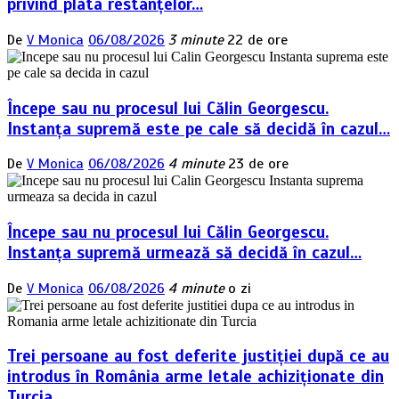
privind plata restanțelor…
De
V Monica
06/08/2026
3 minute
22 de ore
Începe sau nu procesul lui Călin Georgescu.
Instanța supremă este pe cale să decidă în cazul…
De
V Monica
06/08/2026
4 minute
23 de ore
Începe sau nu procesul lui Călin Georgescu.
Instanța supremă urmează să decidă în cazul…
De
V Monica
06/08/2026
4 minute
o zi
Trei persoane au fost deferite justiției după ce au
introdus în România arme letale achiziționate din
Turcia.