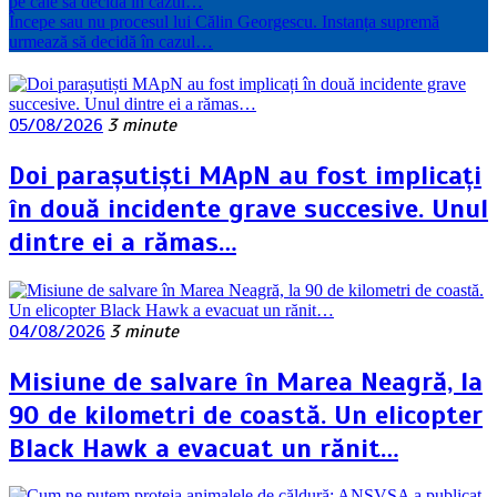
pe cale să decidă în cazul…
Începe sau nu procesul lui Călin Georgescu. Instanța supremă
urmează să decidă în cazul…
05/08/2026
3 minute
Doi parașutiști MApN au fost implicați
în două incidente grave succesive. Unul
dintre ei a rămas…
04/08/2026
3 minute
Misiune de salvare în Marea Neagră, la
90 de kilometri de coastă. Un elicopter
Black Hawk a evacuat un rănit…