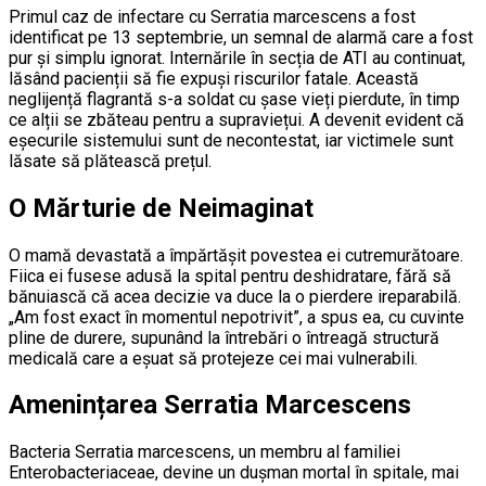
Primul caz de infectare cu Serratia marcescens a fost
identificat pe 13 septembrie, un semnal de alarmă care a fost
pur și simplu ignorat. Internările în secția de ATI au continuat,
lăsând pacienții să fie expuși riscurilor fatale. Această
neglijență flagrantă s-a soldat cu șase vieți pierdute, în timp
ce alții se zbăteau pentru a supraviețui. A devenit evident că
eșecurile sistemului sunt de necontestat, iar victimele sunt
lăsate să plătească prețul.
O Mărturie de Neimaginat
O mamă devastată a împărtășit povestea ei cutremurătoare.
Fiica ei fusese adusă la spital pentru deshidratare, fără să
bănuiască că acea decizie va duce la o pierdere ireparabilă.
„Am fost exact în momentul nepotrivit”, a spus ea, cu cuvinte
pline de durere, supunând la întrebări o întreagă structură
medicală care a eșuat să protejeze cei mai vulnerabili.
Amenințarea Serratia Marcescens
Bacteria Serratia marcescens, un membru al familiei
Enterobacteriaceae, devine un dușman mortal în spitale, mai