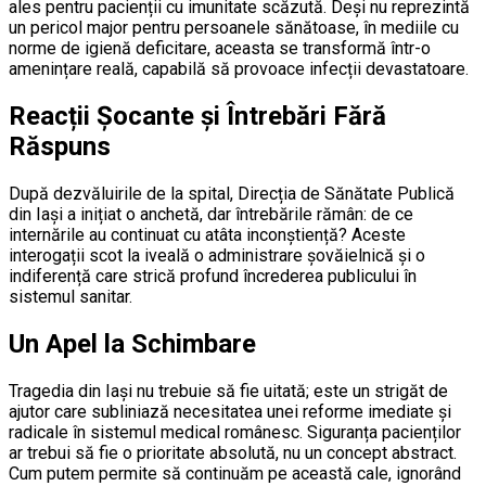
ales pentru pacienții cu imunitate scăzută. Deși nu reprezintă
un pericol major pentru persoanele sănătoase, în mediile cu
norme de igienă deficitare, aceasta se transformă într-o
amenințare reală, capabilă să provoace infecții devastatoare.
Reacții Șocante și Întrebări Fără
Răspuns
După dezvăluirile de la spital, Direcția de Sănătate Publică
din Iași a inițiat o anchetă, dar întrebările rămân: de ce
internările au continuat cu atâta inconștiență? Aceste
interogații scot la iveală o administrare șovăielnică și o
indiferență care strică profund încrederea publicului în
sistemul sanitar.
Un Apel la Schimbare
Tragedia din Iași nu trebuie să fie uitată; este un strigăt de
ajutor care subliniază necesitatea unei reforme imediate și
radicale în sistemul medical românesc. Siguranța pacienților
ar trebui să fie o prioritate absolută, nu un concept abstract.
Cum putem permite să continuăm pe această cale, ignorând