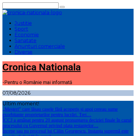
Sari
la
conținut
Justitie
Sport
Economie
Sanatate
Anunturi comerciale
Diverse
Cronica Nationala
-Pentru o Românie mai informată
07/08/2026
Ultim moment!
„Meșteri” care lăsau casele fără acoperiș și apoi cereau sume
exorbitante proprietarilor pentru lucrări. Trei…
ÎCCJ a amânat pentru 20 august pronunțarea deciziei finale în cazul
procesului cu Guvernul privind plata restanțelor…
Începe sau nu procesul lui Călin Georgescu. Instanța supremă este