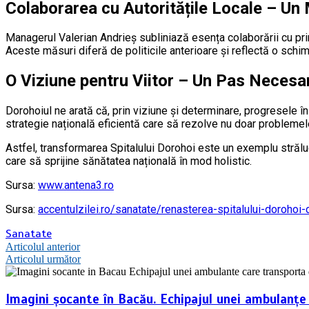
Colaborarea cu Autoritățile Locale – U
Managerul Valerian Andrieș subliniază esența colaborării cu prim
Aceste măsuri diferă de politicile anterioare și reflectă o sch
O Viziune pentru Viitor – Un Pas Necesa
Dorohoiul ne arată că, prin viziune și determinare, progresele î
strategie națională eficientă care să rezolve nu doar problemele 
Astfel, transformarea Spitalului Dorohoi este un exemplu străluc
care să sprijine sănătatea națională în mod holistic.
Sursa:
www.antena3.ro
Sursa:
accentulzilei.ro/sanatate/renasterea-spitalului-dorohoi-d
Sanatate
Navigare
Articolul anterior
Articolul următor
în
articole
Imagini șocante în Bacău. Echipajul unei ambulanțe