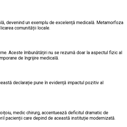
nțială, devenind un exemplu de excelență medicală. Metamorfoza
licarea comunității locale.
derne. Aceste îmbunătățiri nu se rezumă doar la aspectul fizic al
emporane de îngrijire medicală.
eastă declarație pune în evidență impactul pozitiv al
ițoiu, medic chirurg, accentuează deficitul dramatic de
peril pacienții care depind de această instituție modernizată.