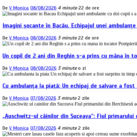
De
V Monica
08/08/2026
4 minute
22 de ore
Imagini șocante în Bacău. Echipajul unei ambulanțe 
De
V Monica
08/08/2026
3 minute
22 de ore
Un copil de 2 ani din Reghin s-a prins cu mâna în to
De
V Monica
08/08/2026
3 minute
o zi
Cu ambulanța la piață: Un echipaj de salvare a fost
De
V Monica
07/08/2026
3 minute
2 zile
„Auschwitz-ul câinilor din Suceava”: Fiul primarulu
De
V Monica
07/08/2026
4 minute
2 zile