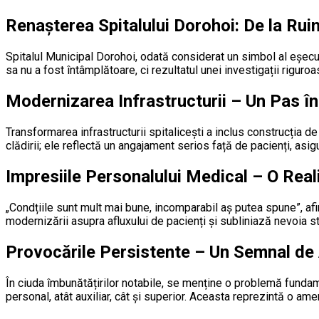
Renașterea Spitalului Dorohoi: De la Ruin
Spitalul Municipal Dorohoi, odată considerat un simbol al eșec
sa nu a fost întâmplătoare, ci rezultatul unei investigații riguro
Modernizarea Infrastructurii – Un Pas în
Transformarea infrastructurii spitalicești a inclus construcția d
clădirii; ele reflectă un angajament serios față de pacienți, as
Impresiile Personalului Medical – O Real
„Condțiile sunt mult mai bune, incomparabil aș putea spune”, af
modernizării asupra afluxului de pacienți și subliniază nevoia st
Provocările Persistente – Un Semnal de
În ciuda îmbunătățirilor notabile, se menține o problemă funda
personal, atât auxiliar, cât și superior. Aceasta reprezintă o ame