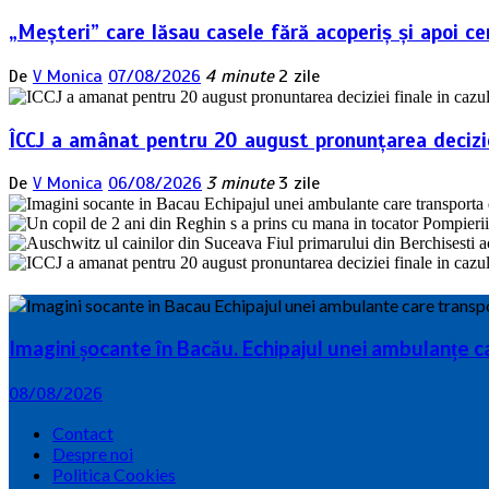
„Meșteri” care lăsau casele fără acoperiș și apoi ce
De
V Monica
07/08/2026
4 minute
2 zile
ÎCCJ a amânat pentru 20 august pronunțarea deciziei
De
V Monica
06/08/2026
3 minute
3 zile
Imagini șocante în Bacău. Echipajul unei ambulanțe c
08/08/2026
Contact
Despre noi
Politica Cookies