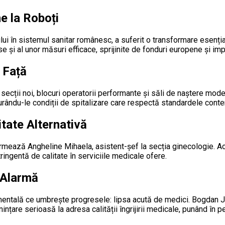
e la Roboți
ului în sistemul sanitar românesc, a suferit o transformare ese
ase și al unor măsuri efficace, sprijinite de fonduri europene și imp
 Față
e secții noi, blocuri operatorii performante şi săli de naștere mo
igurându-le condiții de spitalizare care respectă standardele cont
itate Alternativă
irmează Angheline Mihaela, asistent-șef la secția ginecologie. Ac
ringentă de calitate în serviciile medicale ofere.
 Alarmă
mentală ce umbrește progresele: lipsa acută de medici. Bogdan Jo
nințare serioasă la adresa calității îngrijirii medicale, punând în 