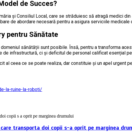
n Model de Succes?
ăria și Consiliul Local, care se străduiesc să atragă medici din 
imbare de abordare necesară pentru a asigura serviciile medicale 
ry pentru Sănătate
n domeniul sănătății sunt posibile. Însă, pentru a transforma aces
de infrastructură, ci și deficitul de personal calificat esențial p
it al ceea ce se poate realiza, dar constituie și un apel urgent p
e-la-ruine-la-roboti/
 care transporta doi copii s-a oprit pe marginea dru