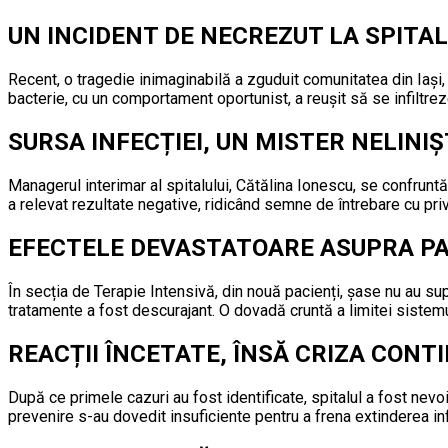
UN INCIDENT DE NECREZUT LA SPITALU
Recent, o tragedie inimaginabilă a zguduit comunitatea din Iași
bacterie, cu un comportament oportunist, a reușit să se infiltrez
SURSA INFECȚIEI, UN MISTER NELINI
Managerul interimar al spitalului, Cătălina Ionescu, se confruntă
a relevat rezultate negative, ridicând semne de întrebare cu privi
EFECTELE DEVASTATOARE ASUPRA PA
În secția de Terapie Intensivă, din nouă pacienți, șase nu au supr
tratamente a fost descurajant. O dovadă cruntă a limitei sistem
REACȚII ÎNCETATE, ÎNSĂ CRIZA CONT
După ce primele cazuri au fost identificate, spitalul a fost nev
prevenire s-au dovedit insuficiente pentru a frena extinderea inf