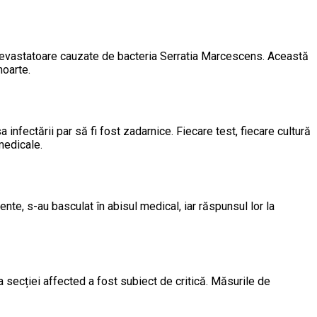
ii devastatoare cauzate de bacteria Serratia Marcescens. Această
moarte.
infectării par să fi fost zadarnice. Fiecare test, fiecare cultură
 medicale.
ente, s-au basculat în abisul medical, iar răspunsul lor la
a secției affected a fost subiect de critică. Măsurile de