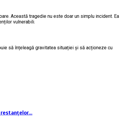
oare. Această tragedie nu este doar un simplu incident. Ea
ților vulnerabili.
uie să înțeleagă gravitatea situației și să acționeze cu
 restanțelor…