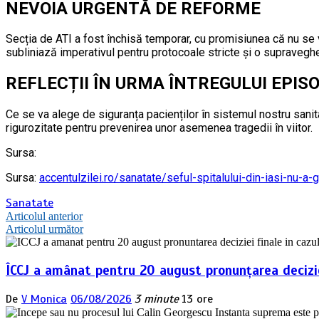
NEVOIA URGENTĂ DE REFORME
Secția de ATI a fost închisă temporar, cu promisiunea că nu se 
subliniază imperativul pentru protocoale stricte și o supravegher
REFLECȚII ÎN URMA ÎNTREGULUI EPIS
Ce se va alege de siguranța pacienților în sistemul nostru sanit
rigurozitate pentru prevenirea unor asemenea tragedii în viitor.
Sursa:
Sursa:
accentulzilei.ro/sanatate/seful-spitalului-din-iasi-nu-a-
Sanatate
Navigare
Articolul anterior
Articolul următor
în
articole
ÎCCJ a amânat pentru 20 august pronunțarea deciziei
De
V Monica
06/08/2026
3 minute
13 ore