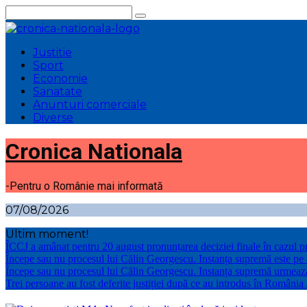
Sari
la
conținut
Justitie
Sport
Economie
Sanatate
Anunturi comerciale
Diverse
Cronica Nationala
-Pentru o Românie mai informată
07/08/2026
Ultim moment!
ÎCCJ a amânat pentru 20 august pronunțarea deciziei finale în cazul p
Începe sau nu procesul lui Călin Georgescu. Instanța supremă este pe
Începe sau nu procesul lui Călin Georgescu. Instanța supremă urmeaz
Trei persoane au fost deferite justiției după ce au introdus în România 