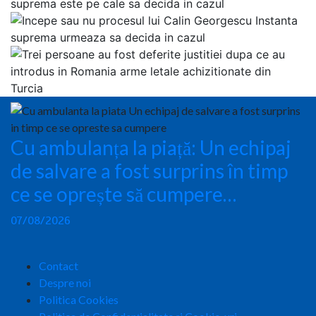
Cu ambulanța la piață: Un echipaj
de salvare a fost surprins în timp
ce se oprește să cumpere…
07/08/2026
Contact
Despre noi
Politica Cookies