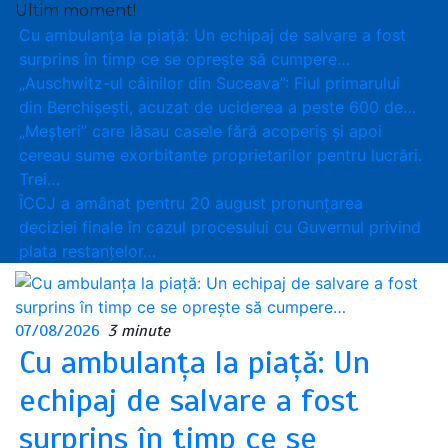
Ultim moment!
Cu ambulanța la piață: Un echipaj de salvare a fost
surprins în timp ce se oprește să cumpere…
„Auschwitz-ul câinilor din Suceava”: Fiul primarului
din Berchișești, acuzat de uciderea a peste 600 de…
„Meșteri” care lăsau casele fără acoperiș și apoi
cereau sume exorbitante proprietarilor pentru lucrări.
Trei…
ÎCCJ a amânat pentru 20 august pronunțarea
deciziei finale în cazul procesului cu Guvernul privind
plata restanțelor…
07/08/2026
3 minute
Cu ambulanța la piață: Un
echipaj de salvare a fost
surprins în timp ce se