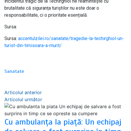
incidentul tragic de la Techirghiol ne reamintește cu
brutalitate că siguranța turiștilor nu este doar o
responsabilitate, ci o prioritate esențială.
Sursa:
Sursa:
accentulzilei.ro/sanatate/tragedie-la-techirghiol-un-
turist-din-timisoara-a-murit/
Sanatate
Navigare
Articolul anterior
Articolul următor
în
articole
Cu ambulanța la piață: Un echipaj