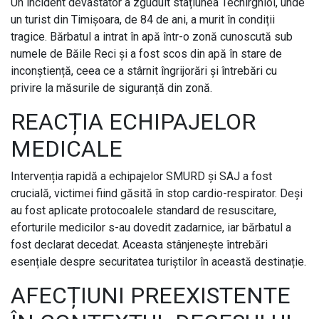
Un incident devastator a zguduit stațiunea Techirghiol, unde
un turist din Timișoara, de 84 de ani, a murit în condiții
tragice. Bărbatul a intrat în apă într-o zonă cunoscută sub
numele de Băile Reci și a fost scos din apă în stare de
inconștiență, ceea ce a stârnit îngrijorări și întrebări cu
privire la măsurile de siguranță din zonă.
REACȚIA ECHIPAJELOR
MEDICALE
Intervenția rapidă a echipajelor SMURD și SAJ a fost
crucială, victimei fiind găsită în stop cardio-respirator. Deși
au fost aplicate protocoalele standard de resuscitare,
eforturile medicilor s-au dovedit zadarnice, iar bărbatul a
fost declarat decedat. Aceasta stânjenește întrebări
esențiale despre securitatea turiștilor în această destinație.
AFECȚIUNI PREEXISTENTE