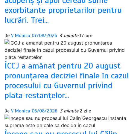
acoperiș și apoi cereau sume
exorbitante proprietarilor pentru
lucrări. Trei…
De
V Monica
07/08/2026
4 minute
17 ore
ÎCCJ a amânat pentru 20 august
pronunțarea deciziei finale în cazul
procesului cu Guvernul privind
plata restanțelor…
De
V Monica
06/08/2026
3 minute
2 zile
Începe sau nu procesul lui Călin