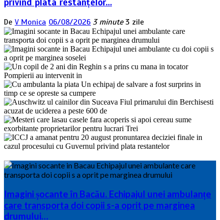
privind plata restanțelor…
De
V Monica
06/08/2026
3 minute
3 zile
Imagini șocante în Bacău. Echipajul unei ambulanțe
care transporta doi copii s-a oprit pe marginea
drumului…