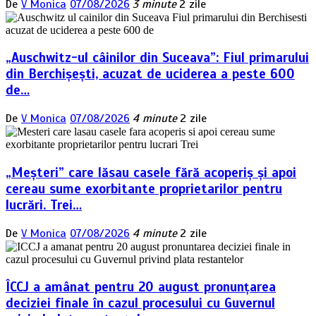
De
V Monica
07/08/2026
3 minute
2 zile
„Auschwitz-ul câinilor din Suceava”: Fiul primarului
din Berchișești, acuzat de uciderea a peste 600
de…
De
V Monica
07/08/2026
4 minute
2 zile
„Meșteri” care lăsau casele fără acoperiș și apoi
cereau sume exorbitante proprietarilor pentru
lucrări. Trei…
De
V Monica
07/08/2026
4 minute
2 zile
ÎCCJ a amânat pentru 20 august pronunțarea
deciziei finale în cazul procesului cu Guvernul