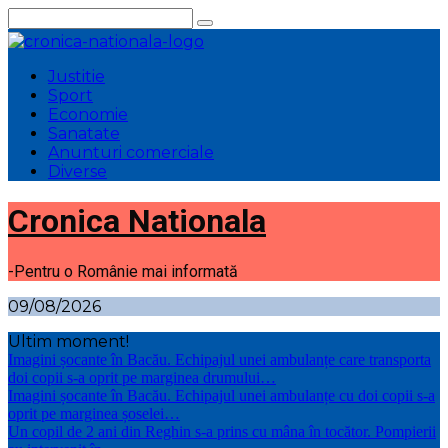
Sari
la
conținut
Justitie
Sport
Economie
Sanatate
Anunturi comerciale
Diverse
Cronica Nationala
-Pentru o Românie mai informată
09/08/2026
Ultim moment!
Imagini șocante în Bacău. Echipajul unei ambulanțe care transporta
doi copii s-a oprit pe marginea drumului…
Imagini șocante în Bacău. Echipajul unei ambulanțe cu doi copii s-a
oprit pe marginea șoselei…
Un copil de 2 ani din Reghin s-a prins cu mâna în tocător. Pompierii