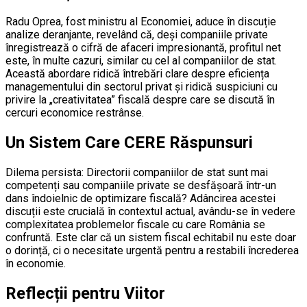
Radu Oprea, fost ministru al Economiei, aduce în discuție
analize deranjante, revelând că, deși companiile private
înregistrează o cifră de afaceri impresionantă, profitul net
este, în multe cazuri, similar cu cel al companiilor de stat.
Această abordare ridică întrebări clare despre eficiența
managementului din sectorul privat și ridică suspiciuni cu
privire la „creativitatea” fiscală despre care se discută în
cercuri economice restrânse.
Un Sistem Care CERE Răspunsuri
Dilema persista: Directorii companiilor de stat sunt mai
competenți sau companiile private se desfășoară într-un
dans îndoielnic de optimizare fiscală? Adâncirea acestei
discuții este crucială în contextul actual, avându-se în vedere
complexitatea problemelor fiscale cu care România se
confruntă. Este clar că un sistem fiscal echitabil nu este doar
o dorință, ci o necesitate urgentă pentru a restabili încrederea
în economie.
Reflecții pentru Viitor