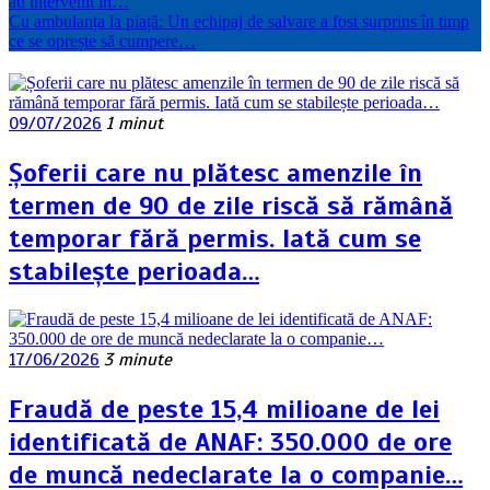
au intervenit în…
Cu ambulanța la piață: Un echipaj de salvare a fost surprins în timp
ce se oprește să cumpere…
09/07/2026
1 minut
Șoferii care nu plătesc amenzile în
termen de 90 de zile riscă să rămână
temporar fără permis. Iată cum se
stabilește perioada…
17/06/2026
3 minute
Fraudă de peste 15,4 milioane de lei
identificată de ANAF: 350.000 de ore
de muncă nedeclarate la o companie…