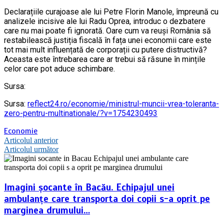
Declarațiile curajoase ale lui Petre Florin Manole, împreună cu
analizele incisive ale lui Radu Oprea, introduc o dezbatere
care nu mai poate fi ignorată. Oare cum va reuși România să
restabilească justiția fiscală în fața unei economii care este
tot mai mult influențată de corporații cu putere distructivă?
Aceasta este întrebarea care ar trebui să răsune în mințile
celor care pot aduce schimbare.
Sursa:
Sursa:
reflect24.ro/economie/ministrul-muncii-vrea-toleranta-
zero-pentru-multinationale/?v=1754230493
Economie
Navigare
Articolul anterior
Articolul următor
în
articole
Imagini șocante în Bacău. Echipajul unei
ambulanțe care transporta doi copii s-a oprit pe
marginea drumului…