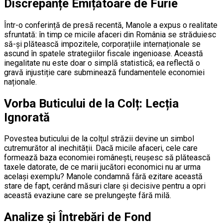
Discrepanțe Emițătoare de Furie
Într-o conferință de presă recentă, Manole a expus o realitate
sfruntată: în timp ce micile afaceri din România se străduiesc
să-și plătească impozitele, corporațiile internaționale se
ascund în spatele strategiilor fiscale ingenioase. Această
inegalitate nu este doar o simplă statistică; ea reflectă o
gravă injustiție care subminează fundamentele economiei
naționale.
Vorba Buticului de la Colț: Lecția
Ignorată
Povestea buticului de la colțul străzii devine un simbol
cutremurător al inechității. Dacă micile afaceri, cele care
formează baza economiei românești, reușesc să plătească
taxele datorate, de ce marii jucători economici nu ar urma
același exemplu? Manole condamnă fără ezitare această
stare de fapt, cerând măsuri clare și decisive pentru a opri
această evaziune care se prelungește fără milă.
Analize și Întrebări de Fond