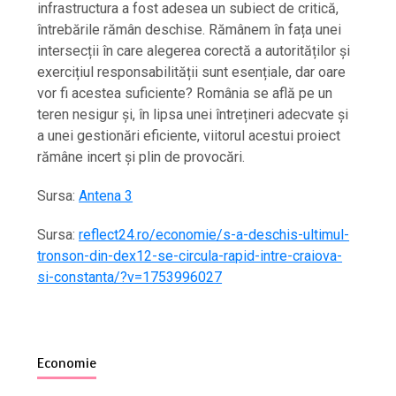
infrastructura a fost adesea un subiect de critică,
întrebările rămân deschise. Rămânem în fața unei
intersecții în care alegerea corectă a autorităților și
exercițiul responsabilității sunt esențiale, dar oare
vor fi acestea suficiente? România se află pe un
teren nesigur și, în lipsa unei întrețineri adecvate și
a unei gestionări eficiente, viitorul acestui proiect
rămâne incert și plin de provocări.
Sursa:
Antena 3
Sursa:
reflect24.ro/economie/s-a-deschis-ultimul-
tronson-din-dex12-se-circula-rapid-intre-craiova-
si-constanta/?v=1753996027
Economie