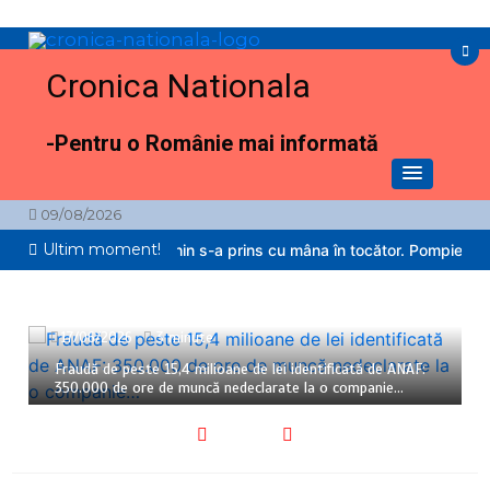
Sari
la
conținut
Cronica Nationala
-Pentru o Românie mai informată
09/08/2026
Ultim moment!
il de 2 ani din Reghin s-a prins cu mâna în tocător. Pompierii au inte
17/06/2026
3 minute
Fraudă de peste 15,4 milioane de lei identificată de ANAF:
350.000 de ore de muncă nedeclarate la o companie…