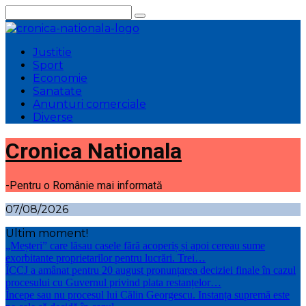
Sari
la
conținut
Justitie
Sport
Economie
Sanatate
Anunturi comerciale
Diverse
Cronica Nationala
-Pentru o Românie mai informată
07/08/2026
Ultim moment!
„Meșteri” care lăsau casele fără acoperiș și apoi cereau sume
exorbitante proprietarilor pentru lucrări. Trei…
ÎCCJ a amânat pentru 20 august pronunțarea deciziei finale în cazul
procesului cu Guvernul privind plata restanțelor…
Începe sau nu procesul lui Călin Georgescu. Instanța supremă este