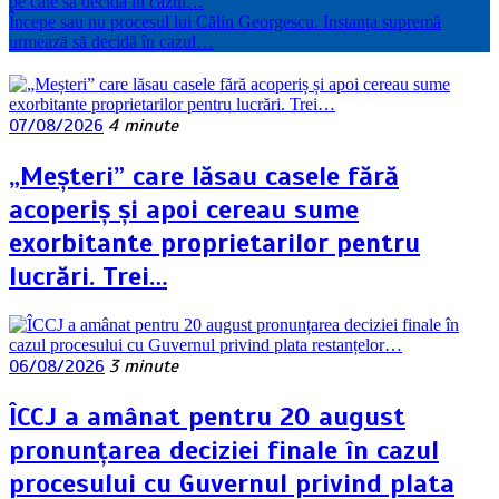
pe cale să decidă în cazul…
Începe sau nu procesul lui Călin Georgescu. Instanța supremă
urmează să decidă în cazul…
07/08/2026
4 minute
„Meșteri” care lăsau casele fără
acoperiș și apoi cereau sume
exorbitante proprietarilor pentru
lucrări. Trei…
06/08/2026
3 minute
ÎCCJ a amânat pentru 20 august
pronunțarea deciziei finale în cazul
procesului cu Guvernul privind plata