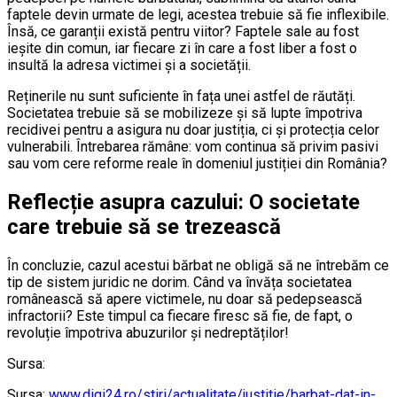
faptele devin urmate de legi, acestea trebuie să fie inflexibile.
Însă, ce garanții există pentru viitor? Faptele sale au fost
ieșite din comun, iar fiecare zi în care a fost liber a fost o
insultă la adresa victimei și a societății.
Reținerile nu sunt suficiente în fața unei astfel de răutăți.
Societatea trebuie să se mobilizeze și să lupte împotriva
recidivei pentru a asigura nu doar justiția, ci și protecția celor
vulnerabili. Întrebarea rămâne: vom continua să privim pasivi
sau vom cere reforme reale în domeniul justiției din România?
Reflecție asupra cazului: O societate
care trebuie să se trezească
În concluzie, cazul acestui bărbat ne obligă să ne întrebăm ce
tip de sistem juridic ne dorim. Când va învăța societatea
românească să apere victimele, nu doar să pedepsească
infractorii? Este timpul ca fiecare firesc să fie, de fapt, o
revoluție împotriva abuzurilor și nedreptăților!
Sursa:
Sursa:
www.digi24.ro/stiri/actualitate/justitie/barbat-dat-in-