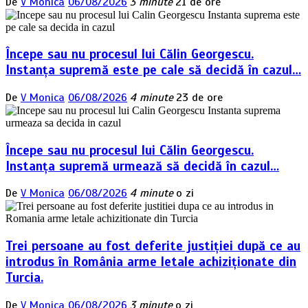
De
V Monica
06/08/2026
3 minute
21 de ore
Începe sau nu procesul lui Călin Georgescu.
Instanța supremă este pe cale să decidă în cazul…
De
V Monica
06/08/2026
4 minute
23 de ore
Începe sau nu procesul lui Călin Georgescu.
Instanța supremă urmează să decidă în cazul…
De
V Monica
06/08/2026
4 minute
o zi
Trei persoane au fost deferite justiției după ce au
introdus în România arme letale achiziționate din
Turcia.
De
V Monica
06/08/2026
3 minute
o zi