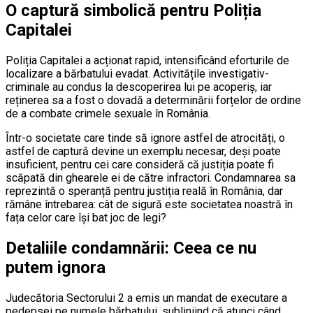
O captură simbolică pentru Poliția
Capitalei
Poliția Capitalei a acționat rapid, intensificând eforturile de
localizare a bărbatului evadat. Activitățile investigativ-
criminale au condus la descoperirea lui pe acoperiș, iar
reținerea sa a fost o dovadă a determinării forțelor de ordine
de a combate crimele sexuale în România.
Într-o societate care tinde să ignore astfel de atrocități, o
astfel de captură devine un exemplu necesar, deși poate
insuficient, pentru cei care consideră că justiția poate fi
scăpată din ghearele ei de către infractori. Condamnarea sa
reprezintă o speranță pentru justiția reală în România, dar
rămâne întrebarea: cât de sigură este societatea noastră în
fața celor care își bat joc de legi?
Detaliile condamnării: Ceea ce nu
putem ignora
Judecătoria Sectorului 2 a emis un mandat de executare a
pedepsei pe numele bărbatului, subliniind că atunci când