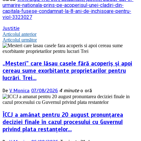
urmarire-nationala-prins-pe-acoperisul-unei-cladiri-din-
capitala-fusese-condamnat-la-8-ani-de-inchisoare-pentru-
viol-3323027
Justitie
Navigare
Articolul anterior
Articolul următor
în
articole
„Meșteri” care lăsau casele fără acoperiș și apoi
cereau sume exorbitante proprietarilor pentru
lucrări. Trei…
De
V Monica
07/08/2026
4 minute
o oră
ÎCCJ a amânat pentru 20 august pronunțarea
deciziei finale în cazul procesului cu Guvernul
privind plata restanțelor…