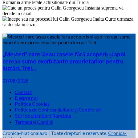
„Meșteri” care lăsau casele fără acoperiș și apoi
cereau sume exorbitante proprietarilor pentru
lucrări. Trei…
07/08/2026
Contact
Despre noi
Politica Cookies
Politica de Confidențialitate și Cookie-uri
Știri de ultimă oră România
Termeni și Condiții
Cronica-Nationala.ro
|
Toate drepturile rezervate.
Cronica-