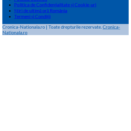
Politica de Confidențialitate și Cookie-uri
Știri de ultimă oră România
Termeni și Condiții
Cronica-Nationala.ro
|
Toate drepturile rezervate.
Cronica-
Nationala.ro