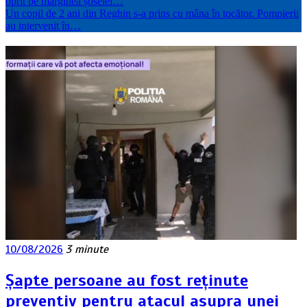
oprit pe marginea șoselei…
Un copil de 2 ani din Reghin s-a prins cu mâna în tocător. Pompierii
au intervenit în…
10/08/2026
3 minute
Șapte persoane au fost reținute
preventiv pentru atacul asupra unei