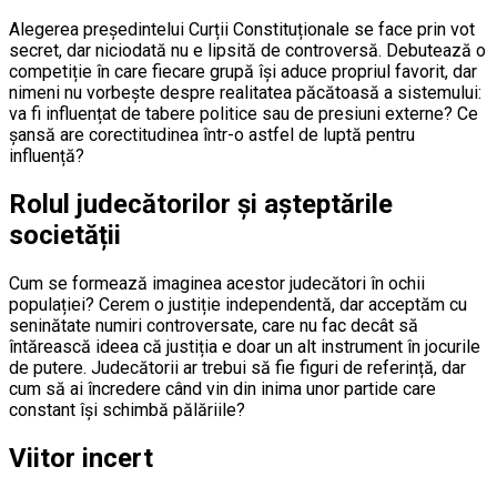
Alegerea președintelui Curții Constituționale se face prin vot
secret, dar niciodată nu e lipsită de controversă. Debutează o
competiție în care fiecare grupă își aduce propriul favorit, dar
nimeni nu vorbește despre realitatea păcătoasă a sistemului:
va fi influențat de tabere politice sau de presiuni externe? Ce
șansă are corectitudinea într-o astfel de luptă pentru
influență?
Rolul judecătorilor și așteptările
societății
Cum se formează imaginea acestor judecători în ochii
populației? Cerem o justiție independentă, dar acceptăm cu
seninătate numiri controversate, care nu fac decât să
întărească ideea că justiția e doar un alt instrument în jocurile
de putere. Judecătorii ar trebui să fie figuri de referință, dar
cum să ai încredere când vin din inima unor partide care
constant își schimbă pălăriile?
Viitor incert