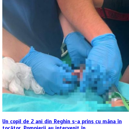
Un copil de 2 ani din Reghin s-a prins cu mâna în
tocător. Pompierii au intervenit în…