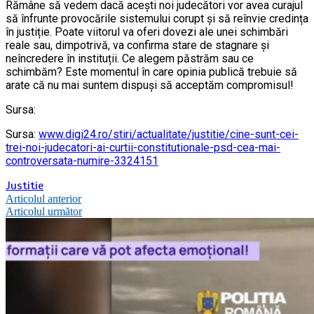
Rămâne să vedem dacă acești noi judecători vor avea curajul
să înfrunte provocările sistemului corupt și să reînvie credința
în justiție. Poate viitorul va oferi dovezi ale unei schimbări
reale sau, dimpotrivă, va confirma stare de stagnare și
neîncredere în instituții. Ce alegem păstrăm sau ce
schimbăm? Este momentul în care opinia publică trebuie să
arate că nu mai suntem dispuși să acceptăm compromisul!
Sursa:
Sursa:
www.digi24.ro/stiri/actualitate/justitie/cine-sunt-cei-
trei-noi-judecatori-ai-curtii-constitutionale-psd-cea-mai-
controversata-numire-3324151
Justitie
Navigare
Articolul anterior
Articolul următor
în
articole