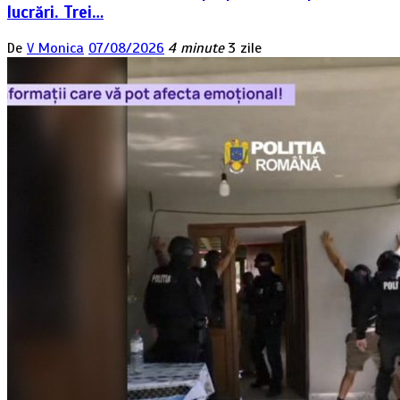
lucrări. Trei…
De
V Monica
07/08/2026
4 minute
3 zile