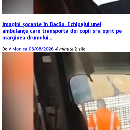
Imagini șocante în Bacău. Echipajul unei
ambulanțe care transporta doi copii s-a oprit pe
marginea drumului…
De
V Monica
08/08/2026
4 minute
2 zile