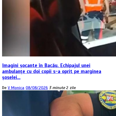
Imagini șocante în Bacău. Echipajul unei
ambulanțe cu doi copii s-a oprit pe marginea
șoselei…
De
V Monica
08/08/2026
3 minute
2 zile