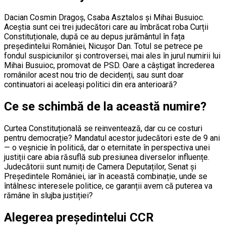
Dacian Cosmin Dragoș, Csaba Asztalos și Mihai Busuioc.
Aceștia sunt cei trei judecători care au îmbrăcat roba Curții
Constituționale, după ce au depus jurământul în fața
președintelui României, Nicușor Dan. Totul se petrece pe
fondul suspiciunilor și controversei, mai ales în jurul numirii lui
Mihai Busuioc, promovat de PSD. Oare a câștigat încrederea
românilor acest nou trio de decidenți, sau sunt doar
continuatori ai aceleași politici din era anterioară?
Ce se schimbă de la această numire?
Curtea Constituțională se reinventează, dar cu ce costuri
pentru democrație? Mandatul acestor judecători este de 9 ani
— o veșnicie în politică, dar o eternitate în perspectiva unei
justiții care abia răsuflă sub presiunea diverselor influențe.
Judecătorii sunt numiți de Camera Deputaților, Senat și
Președintele României, iar în această combinație, unde se
întâlnesc interesele politice, ce garanții avem că puterea va
rămâne în slujba justiției?
Alegerea președintelui CCR