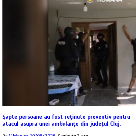
Șapte persoane au fost reținute preventiv pentru
atacul asupra unei ambulanțe din județul Cluj.
De
V Monica
10/08/2026
3 minute
2 ore