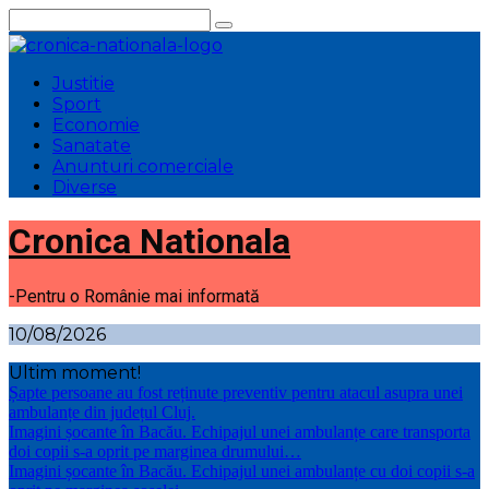
Sari
la
conținut
Justitie
Sport
Economie
Sanatate
Anunturi comerciale
Diverse
Cronica Nationala
-Pentru o Românie mai informată
10/08/2026
Ultim moment!
Șapte persoane au fost reținute preventiv pentru atacul asupra unei
ambulanțe din județul Cluj.
Imagini șocante în Bacău. Echipajul unei ambulanțe care transporta
doi copii s-a oprit pe marginea drumului…
Imagini șocante în Bacău. Echipajul unei ambulanțe cu doi copii s-a