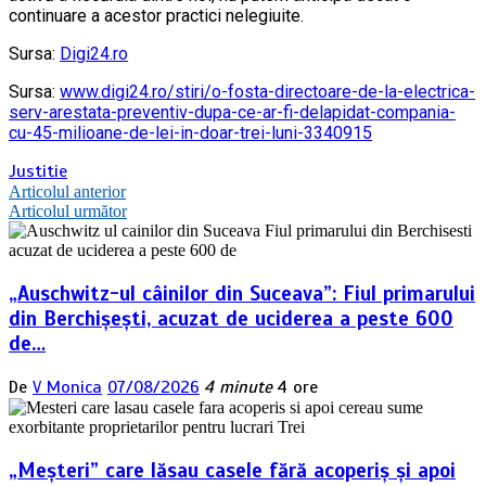
continuare a acestor practici nelegiuite.
Sursa:
Digi24.ro
Sursa:
www.digi24.ro/stiri/o-fosta-directoare-de-la-electrica-
serv-arestata-preventiv-dupa-ce-ar-fi-delapidat-compania-
cu-45-milioane-de-lei-in-doar-trei-luni-3340915
Justitie
Navigare
Articolul anterior
Articolul următor
în
articole
„Auschwitz-ul câinilor din Suceava”: Fiul primarului
din Berchișești, acuzat de uciderea a peste 600
de…
De
V Monica
07/08/2026
4 minute
4 ore
„Meșteri” care lăsau casele fără acoperiș și apoi