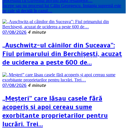
procesului cu Guvernul privind plata restanțelor…
Începe sau nu procesul lui Călin Georgescu. Instanța supremă este
pe cale să decidă în cazul…
07/08/2026
4 minute
„Auschwitz-ul câinilor din Suceava”:
Fiul primarului din Berchișești, acuzat
de uciderea a peste 600 de…
07/08/2026
4 minute
„Meșteri” care lăsau casele fără
acoperiș și apoi cereau sume
exorbitante proprietarilor pentru
lucrări. Trei…