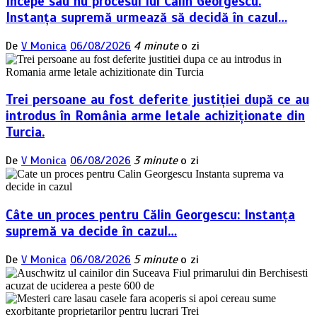
Începe sau nu procesul lui Călin Georgescu.
Instanța supremă urmează să decidă în cazul…
De
V Monica
06/08/2026
4 minute
o zi
Trei persoane au fost deferite justiției după ce au
introdus în România arme letale achiziționate din
Turcia.
De
V Monica
06/08/2026
3 minute
o zi
Câte un proces pentru Călin Georgescu: Instanța
supremă va decide în cazul…
De
V Monica
06/08/2026
5 minute
o zi