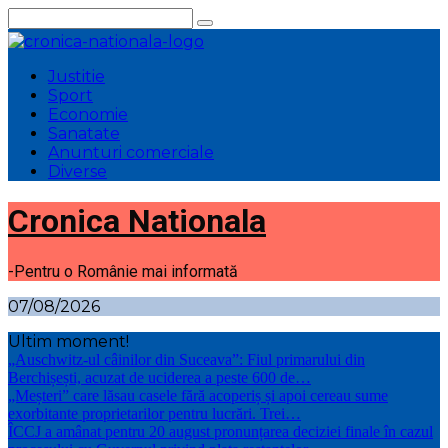
Sari
la
conținut
Justitie
Sport
Economie
Sanatate
Anunturi comerciale
Diverse
Cronica Nationala
-Pentru o Românie mai informată
07/08/2026
Ultim moment!
„Auschwitz-ul câinilor din Suceava”: Fiul primarului din
Berchișești, acuzat de uciderea a peste 600 de…
„Meșteri” care lăsau casele fără acoperiș și apoi cereau sume
exorbitante proprietarilor pentru lucrări. Trei…
ÎCCJ a amânat pentru 20 august pronunțarea deciziei finale în cazul