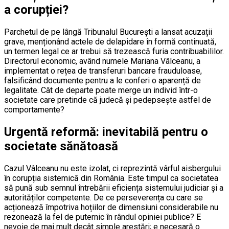
a corupției?
Parchetul de pe lângă Tribunalul București a lansat acuzații
grave, menționând actele de delapidare în formă continuată,
un termen legal ce ar trebui să trezească furia contribuabililor.
Directorul economic, având numele Mariana Vâlceanu, a
implementat o rețea de transferuri bancare frauduloase,
falsificând documente pentru a le conferi o aparență de
legalitate. Cât de departe poate merge un individ într-o
societate care pretinde că judecă și pedepsește astfel de
comportamente?
Urgentă reformă: inevitabilă pentru o
societate sănătoasă
Cazul Vâlceanu nu este izolat, ci reprezintă vârful aisbergului
în corupția sistemică din România. Este timpul ca societatea
să pună sub semnul întrebării eficiența sistemului judiciar și a
autorităților competente. De ce perseverența cu care se
acționează împotriva hoțiilor de dimensiuni considerabile nu
rezonează la fel de puternic în rândul opiniei publice? E
nevoie de mai mult decât simple arestări; e necesară o