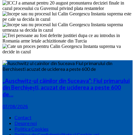
„Auschwitz-ul câinilor din Suceava”: Fiul primarului
din Berchișești, acuzat de uciderea a peste 600
de…
07/08/2026
Contact
Despre noi
Politica Cookies
Politica de Confidențialitate și Cookie-uri