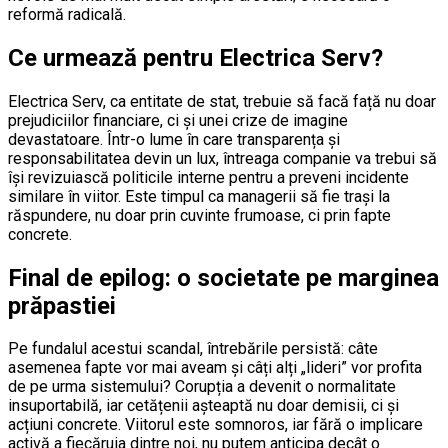
reformă radicală.
Ce urmează pentru Electrica Serv?
Electrica Serv, ca entitate de stat, trebuie să facă față nu doar
prejudiciilor financiare, ci și unei crize de imagine
devastatoare. Într-o lume în care transparența și
responsabilitatea devin un lux, întreaga companie va trebui să
își revizuiască politicile interne pentru a preveni incidente
similare în viitor. Este timpul ca managerii să fie trași la
răspundere, nu doar prin cuvinte frumoase, ci prin fapte
concrete.
Final de epilog: o societate pe marginea
prăpastiei
Pe fundalul acestui scandal, întrebările persistă: câte
asemenea fapte vor mai aveam și câți alți „lideri” vor profita
de pe urma sistemului? Corupția a devenit o normalitate
insuportabilă, iar cetățenii așteaptă nu doar demisii, ci și
acțiuni concrete. Viitorul este somnoros, iar fără o implicare
activă a fiecăruia dintre noi, nu putem anticipa decât o