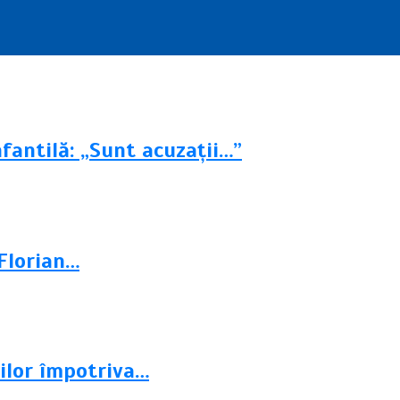
fantilă: „Sunt acuzații…”
 Florian…
nilor împotriva…