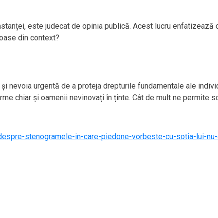
a instanței, este judecat de opinia publică. Acest lucru enfatizeaz
coase din context?
i și nevoia urgentă de a proteja drepturile fundamentale ale indivi
rme chiar și oamenii nevinovați în ținte. Cât de mult ne permite 
tiei-despre-stenogramele-in-care-piedone-vorbeste-cu-sotia-lui-n