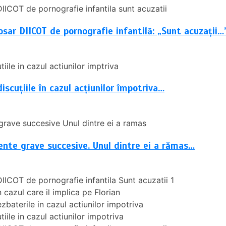
osar DIICOT de pornografie infantilă: „Sunt acuzații…
iscuțiile în cazul acțiunilor împotriva…
ente grave succesive. Unul dintre ei a rămas…