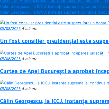
Curtea de Apel București a aprobat începerea judecății în c
Călin Georgescu, la ICCJ. Instanța supremă își continuă dez
Călin Georgescu, la ICCJ. Instanța supremă continuă discuți
05/08/2026
4 minute
Un fost consilier prezidențial este suspe
05/08/2026
4 minute
Curtea de Apel București a aprobat începe
05/08/2026
4 minute
Călin Georgescu, la ICCJ. Instanța suprem