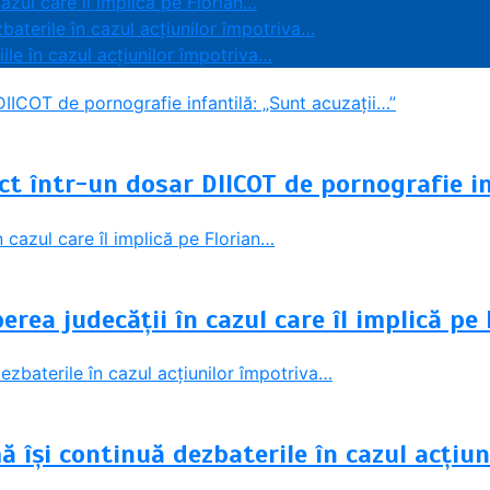
azul care îl implică pe Florian…
baterile în cazul acțiunilor împotriva…
ile în cazul acțiunilor împotriva…
ct într-un dosar DIICOT de pornografie in
rea judecății în cazul care îl implică pe
ă își continuă dezbaterile în cazul acțiu