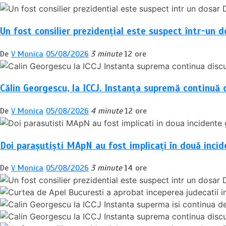
Un fost consilier prezidențial este suspect într-un d
De
V Monica
05/08/2026
3 minute
12 ore
Călin Georgescu, la ICCJ. Instanța supremă continuă d
De
V Monica
05/08/2026
4 minute
12 ore
Doi parașutiști MApN au fost implicați în două incid
De
V Monica
05/08/2026
3 minute
14 ore