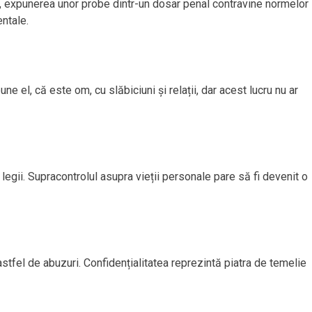
lui, expunerea unor probe dintr-un dosar penal contravine normelor
entale.
 el, că este om, cu slăbiciuni și relații, dar acest lucru nu ar
legii. Supracontrolul asupra vieții personale pare să fi devenit o
stfel de abuzuri. Confidențialitatea reprezintă piatra de temelie