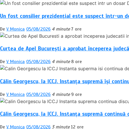
articole
Un fost consilier prezidențial este suspect într-un d
De
V Monica
05/08/2026
4 minute
7 ore
Curtea de Apel București a aprobat începerea judecăți
De
V Monica
05/08/2026
4 minute
8 ore
Călin Georgescu, la ICCJ. Instanța supremă își contin
De
V Monica
05/08/2026
4 minute
9 ore
Călin Georgescu, la ICCJ. Instanța supremă continuă d
De
V Monica
05/08/2026
3 minute
12 ore