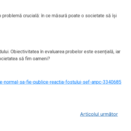
ă o problemă crucială: în ce măsură poate o societate să își
dului. Obiectivitatea în evaluarea probelor este esențială, iar
societatea să fim oameni?
u-e-normal-sa-fie-publice-reactia-fostului-sef-anpc-3340685
Articolul următor