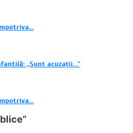
 împotriva…
fantilă: „Sunt acuzații…”
 împotriva…
blice”