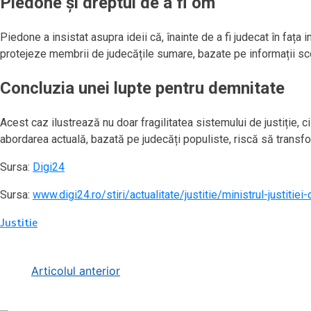
Piedone și dreptul de a fi om
Piedone a insistat asupra ideii că, înainte de a fi judecat în faț
protejeze membrii de judecățile sumare, bazate pe informații s
Concluzia unei lupte pentru demnitate
Acest caz ilustrează nu doar fragilitatea sistemului de justiție, c
abordarea actuală, bazată pe judecăți populiste, riscă să transfo
Sursa:
Digi24
Sursa:
www.digi24.ro/stiri/actualitate/justitie/ministrul-justi
Justitie
Navigare
Articolul anterior
în