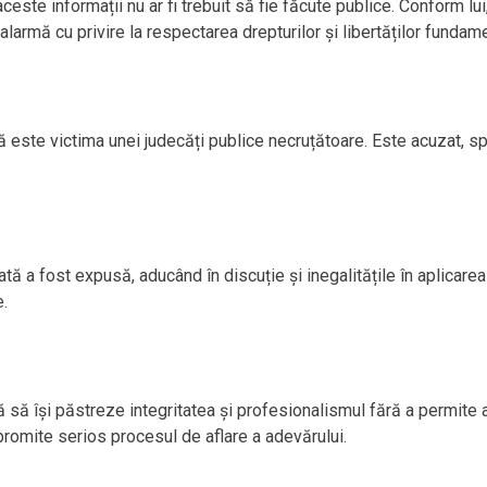
aceste informații nu ar fi trebuit să fie făcute publice. Conform 
larmă cu privire la respectarea drepturilor și libertăților fundam
este victima unei judecăți publice necruțătoare. Este acuzat, spune
 a fost expusă, aducând în discuție și inegalitățile în aplicarea 
e.
 să își păstreze integritatea și profesionalismul fără a permite a
mpromite serios procesul de aflare a adevărului.