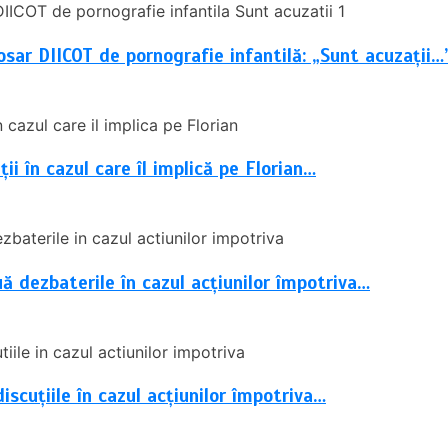
osar DIICOT de pornografie infantilă: „Sunt acuzații…
i în cazul care îl implică pe Florian…
uă dezbaterile în cazul acțiunilor împotriva…
iscuțiile în cazul acțiunilor împotriva…