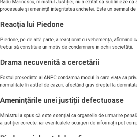
Radu Marinescu, ministrul Justiției, nu a ezitat să sublinieze că 
procesuale și amenință integritatea anchetei. Este un semnal de a
Reacția lui Piedone
Piedone, pe de altă parte, a reacționat cu vehemență, afirmând că 
trebui să constituie un motiv de condamnare în ochii societății.
Drama necuvenită a cercetării
Fostul președinte al ANPC condamnă modul în care viața sa privată
normalitate în astfel de cazuri, afectând grav dreptul la demnitat
Amenințările unei justiții defectuoase
Ministrul a spus că este esențial ca organelle de urmărire penală
a justiției corecte, iar eventualele scurgeri de informații pot co