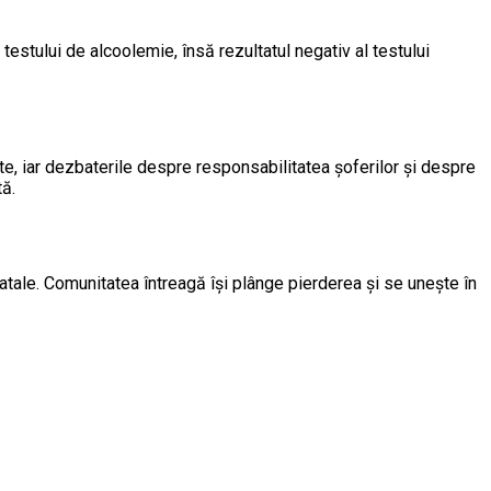
estului de alcoolemie, însă rezultatul negativ al testului
te, iar dezbaterile despre responsabilitatea șoferilor și despre
tă.
atale. Comunitatea întreagă își plânge pierderea și se unește în