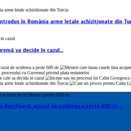
introdus în România arme letale achiziționate din Tur
premă va decide în cazul…
din Berchișești, acuzat de uciderea a peste 600 de…