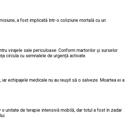
misiune, a fost implicată într-o coliziune mortală cu un
ntru virajele sale periculoase. Conform martorilor și surselor
ța circula cu semnalele de urgență activate.
r, iar echipajele medicale nu au reușit să o salveze. Moartea ei a
o unitate de terapie intensivă mobilă, dar totul a fost în zadar
ui.