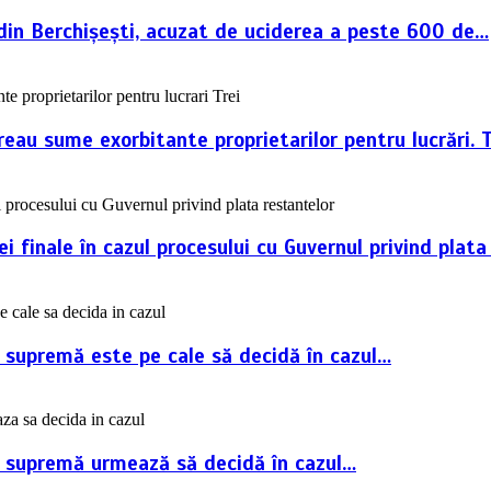
i din Berchișești, acuzat de uciderea a peste 600 de…
reau sume exorbitante proprietarilor pentru lucrări. 
 finale în cazul procesului cu Guvernul privind plata
a supremă este pe cale să decidă în cazul…
ța supremă urmează să decidă în cazul…