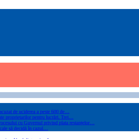
, acuzat de uciderea a peste 600 de…
te proprietarilor pentru lucrări. Trei…
rocesului cu Guvernul privind plata restanțelor…
 cale să decidă în cazul…