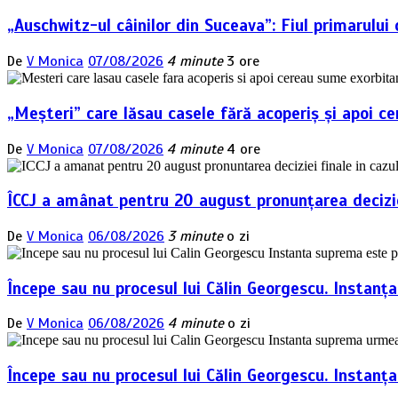
articole
„Auschwitz-ul câinilor din Suceava”: Fiul primarulu
De
V Monica
07/08/2026
4 minute
3 ore
„Meșteri” care lăsau casele fără acoperiș și apoi ce
De
V Monica
07/08/2026
4 minute
4 ore
ÎCCJ a amânat pentru 20 august pronunțarea deciziei
De
V Monica
06/08/2026
3 minute
o zi
Începe sau nu procesul lui Călin Georgescu. Instanț
De
V Monica
06/08/2026
4 minute
o zi
Începe sau nu procesul lui Călin Georgescu. Instan