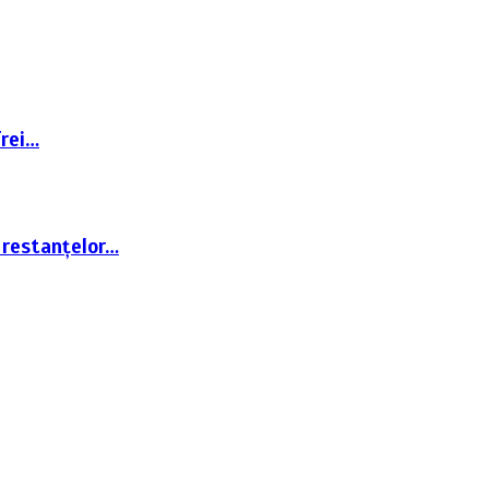
Trei…
 restanțelor…