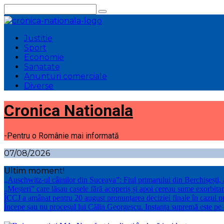
Sari
la
conținut
Justitie
Sport
Economie
Sanatate
Anunturi comerciale
Diverse
Cronica Nationala
-Pentru o Românie mai informată
07/08/2026
Ultim moment!
„Auschwitz-ul câinilor din Suceava”: Fiul primarului din Berchișești
„Meșteri” care lăsau casele fără acoperiș și apoi cereau sume exorbitan
ÎCCJ a amânat pentru 20 august pronunțarea deciziei finale în cazul p
Începe sau nu procesul lui Călin Georgescu. Instanța supremă este pe