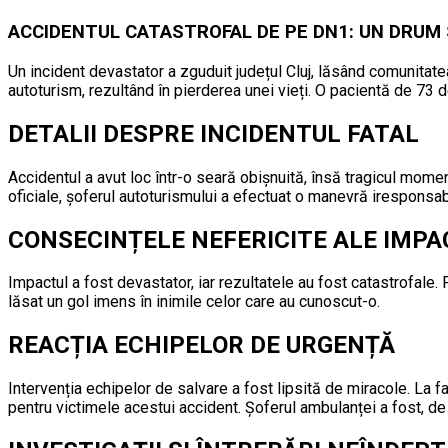
ACCIDENTUL CATASTROFAL DE PE DN1: UN DRUM
Un incident devastator a zguduit județul Cluj, lăsând comunitatea
autoturism, rezultând în pierderea unei vieți. O pacientă de 73 de
DETALII DESPRE INCIDENTUL FATAL
Accidentul a avut loc într-o seară obișnuită, însă tragicul momen
oficiale, șoferul autoturismului a efectuat o manevră iresponsa
CONSECINȚELE NEFERICITE ALE IMPA
Impactul a fost devastator, iar rezultatele au fost catastrofale.
lăsat un gol imens în inimile celor care au cunoscut-o.
REACȚIA ECHIPELOR DE URGENȚĂ
Intervenția echipelor de salvare a fost lipsită de miracole. La f
pentru victimele acestui accident. Șoferul ambulanței a fost, de 