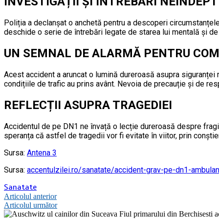
INVESTIGAȚII ȘI ÎNTREBĂRI NEÎNDEPT
Poliția a declanșat o anchetă pentru a descoperi circumstanțele 
deschide o serie de întrebări legate de starea lui mentală și de
UN SEMNAL DE ALARMĂ PENTRU COM
Acest accident a aruncat o lumină dureroasă asupra siguranței ru
condițiile de trafic au prins avânt. Nevoia de precauție și de resp
REFLECȚII ASUPRA TRAGEDIEI
Accidentul de pe DN1 ne învață o lecție dureroasă despre fragili
speranța că astfel de tragedii vor fi evitate în viitor, prin conștie
Sursa:
Antena 3
Sursa:
accentulzilei.ro/sanatate/accident-grav-pe-dn1-ambulan
Sanatate
Navigare
Articolul anterior
Articolul următor
în