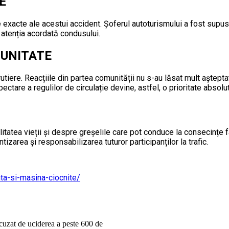
E
exacte ale acestui accident. Șoferul autoturismului a fost supus t
 atenția acordată condusului.
UNITATE
tiere. Reacțiile din partea comunității nu s-au lăsat mult aștepta
ectare a regulilor de circulație devine, astfel, o prioritate absolu
tatea vieții și despre greșelile care pot conduce la consecințe f
ntizarea și responsabilizarea tuturor participanților la trafic.
ta-si-masina-ciocnite/