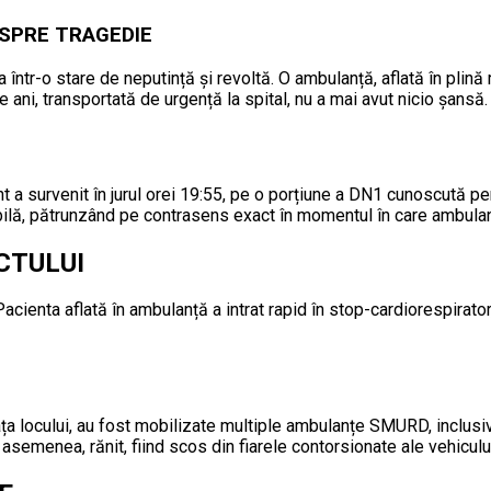
 SPRE TRAGEDIE
 într-o stare de neputință și revoltă. O ambulanță, aflată în plină 
 ani, transportată de urgență la spital, nu a mai avut nicio șansă.
t a survenit în jurul orei 19:55, pe o porțiune a DN1 cunoscută pe
bilă, pătrunzând pe contrasens exact în momentul în care ambulan
CTULUI
 Pacienta aflată în ambulanță a intrat rapid în stop-cardiorespirato
ața locului, au fost mobilizate multiple ambulanțe SMURD, inclusiv 
asemenea, rănit, fiind scos din fiarele contorsionate ale vehiculul