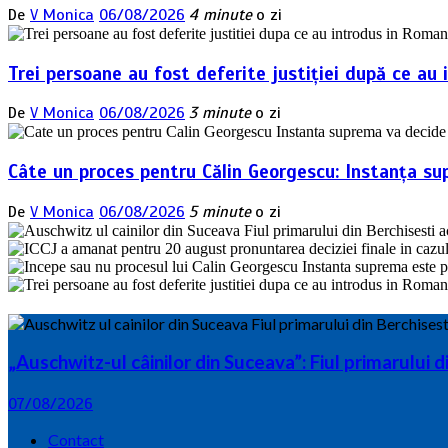
De
V Monica
06/08/2026
4 minute
o zi
Trei persoane au fost deferite justiției după ce au 
De
V Monica
06/08/2026
3 minute
o zi
Câte un proces pentru Călin Georgescu: Instanța su
De
V Monica
06/08/2026
5 minute
o zi
„Auschwitz-ul câinilor din Suceava”: Fiul primarului 
07/08/2026
Contact