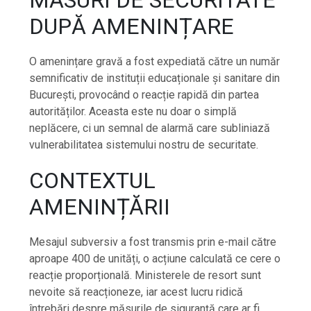
MĂSURI DE SECURITATE
DUPĂ AMENINȚARE
O amenințare gravă a fost expediată către un număr
semnificativ de instituții educaționale și sanitare din
București, provocând o reacție rapidă din partea
autorităților. Aceasta este nu doar o simplă
neplăcere, ci un semnal de alarmă care subliniază
vulnerabilitatea sistemului nostru de securitate.
CONTEXTUL
AMENINȚĂRII
Mesajul subversiv a fost transmis prin e-mail către
aproape 400 de unități, o acțiune calculată ce cere o
reacție proporțională. Ministerele de resort sunt
nevoite să reacționeze, iar acest lucru ridică
întrebări despre măsurile de siguranță care ar fi