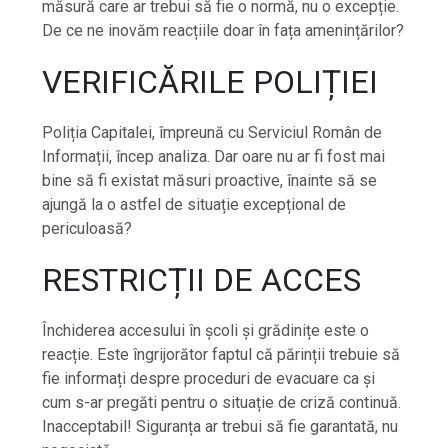
măsură care ar trebui să fie o normă, nu o excepție.
De ce ne inovăm reacțiile doar în fața amenințărilor?
VERIFICĂRILE POLIȚIEI
Poliția Capitalei, împreună cu Serviciul Român de
Informații, încep analiza. Dar oare nu ar fi fost mai
bine să fi existat măsuri proactive, înainte să se
ajungă la o astfel de situație excepțional de
periculoasă?
RESTRICȚII DE ACCES
Închiderea accesului în școli și grădinițe este o
reacție. Este îngrijorător faptul că părinții trebuie să
fie informați despre proceduri de evacuare ca și
cum s-ar pregăti pentru o situație de criză continuă.
Inacceptabil! Siguranța ar trebui să fie garantată, nu