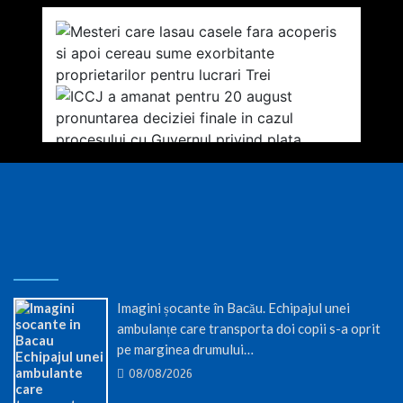
Imagini șocante în Bacău. Echipajul unei
ambulanțe care transporta doi copii s-a oprit
pe marginea drumului…
08/08/2026