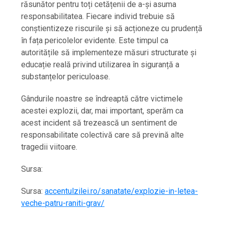
răsunător pentru toți cetățenii de a-și asuma
responsabilitatea. Fiecare individ trebuie să
conștientizeze riscurile și să acționeze cu prudență
în fața pericolelor evidente. Este timpul ca
autoritățile să implementeze măsuri structurate și
educație reală privind utilizarea în siguranță a
substanțelor periculoase.
Gândurile noastre se îndreaptă către victimele
acestei explozii, dar, mai important, sperăm ca
acest incident să trezească un sentiment de
responsabilitate colectivă care să prevină alte
tragedii viitoare.
Sursa:
Sursa:
accentulzilei.ro/sanatate/explozie-in-letea-
veche-patru-raniti-grav/