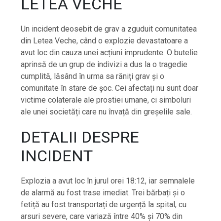
LETEA VECHE
Un incident deosebit de grav a zguduit comunitatea
din Letea Veche, când o explozie devastatoare a
avut loc din cauza unei acțiuni imprudente. O butelie
aprinsă de un grup de indivizi a dus la o tragedie
cumplită, lăsând în urma sa răniți grav și o
comunitate în stare de șoc. Cei afectați nu sunt doar
victime colaterale ale prostiei umane, ci simboluri
ale unei societăți care nu învață din greșelile sale.
DETALII DESPRE
INCIDENT
Explozia a avut loc în jurul orei 18:12, iar semnalele
de alarmă au fost trase imediat. Trei bărbați și o
fetiță au fost transportați de urgență la spital, cu
arsuri severe, care variază între 40% și 70% din