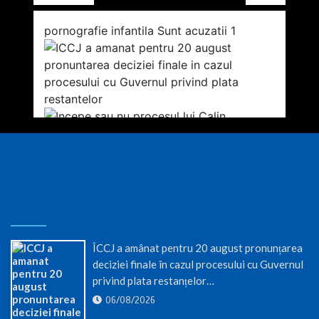
ÎCCJ a amânat pentru 20 august pronunțarea
deciziei finale în cazul procesului cu Guvernul
privind plata restanțelor…
06/08/2026