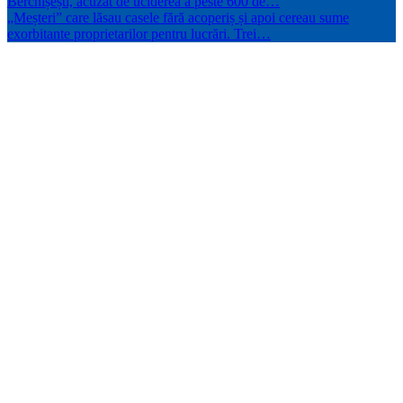
Berchișești, acuzat de uciderea a peste 600 de…
„Meșteri” care lăsau casele fără acoperiș și apoi cereau sume
exorbitante proprietarilor pentru lucrări. Trei…
05/08/2026
3
minute
Doi
parașutiști
MApN au
fost
implicați
în două
incidente