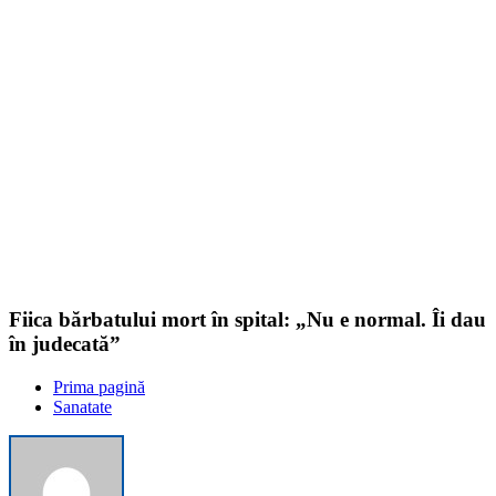
kilometri
de
coastă.
Un
elicopter
Black
Hawk a
evacuat
un rănit…
Fiica bărbatului mort în spital: „Nu e normal. Îi dau
în judecată”
Prima pagină
Sanatate