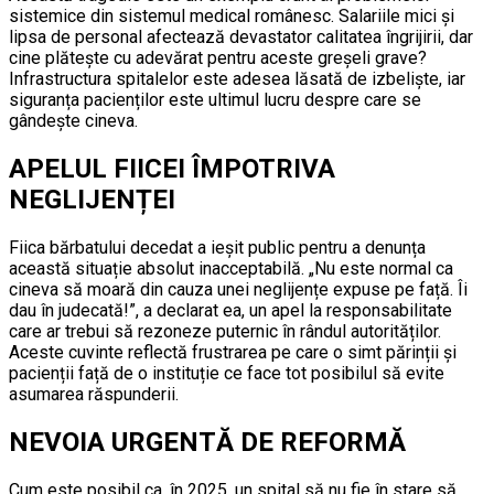
sistemice din sistemul medical românesc. Salariile mici și
lipsa de personal afectează devastator calitatea îngrijirii, dar
cine plătește cu adevărat pentru aceste greșeli grave?
Infrastructura spitalelor este adesea lăsată de izbeliște, iar
siguranța pacienților este ultimul lucru despre care se
gândește cineva.
APELUL FIICEI ÎMPOTRIVA
NEGLIJENȚEI
Fiica bărbatului decedat a ieșit public pentru a denunța
această situație absolut inacceptabilă. „Nu este normal ca
cineva să moară din cauza unei neglijențe expuse pe față. Îi
dau în judecată!”, a declarat ea, un apel la responsabilitate
care ar trebui să rezoneze puternic în rândul autorităților.
Aceste cuvinte reflectă frustrarea pe care o simt părinții și
pacienții față de o instituție ce face tot posibilul să evite
asumarea răspunderii.
NEVOIA URGENTĂ DE REFORMĂ
Cum este posibil ca, în 2025, un spital să nu fie în stare să