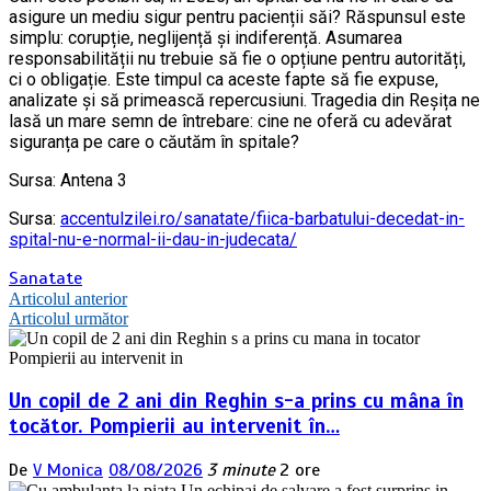
asigure un mediu sigur pentru pacienții săi? Răspunsul este
simplu: corupție, neglijență și indiferență. Asumarea
responsabilității nu trebuie să fie o opțiune pentru autorități,
ci o obligație. Este timpul ca aceste fapte să fie expuse,
analizate și să primească repercusiuni. Tragedia din Reșița ne
lasă un mare semn de întrebare: cine ne oferă cu adevărat
siguranța pe care o căutăm în spitale?
Sursa: Antena 3
Sursa:
accentulzilei.ro/sanatate/fiica-barbatului-decedat-in-
spital-nu-e-normal-ii-dau-in-judecata/
Sanatate
Navigare
Articolul anterior
Articolul următor
în
articole
Un copil de 2 ani din Reghin s-a prins cu mâna în
tocător. Pompierii au intervenit în…
De
V Monica
08/08/2026
3 minute
2 ore