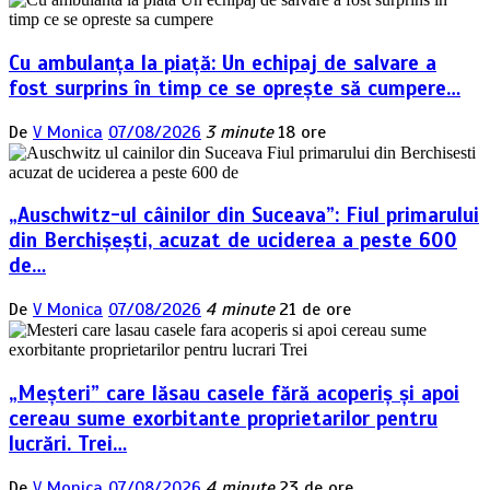
Cu ambulanța la piață: Un echipaj de salvare a
fost surprins în timp ce se oprește să cumpere…
De
V Monica
07/08/2026
3 minute
18 ore
„Auschwitz-ul câinilor din Suceava”: Fiul primarului
din Berchișești, acuzat de uciderea a peste 600
de…
De
V Monica
07/08/2026
4 minute
21 de ore
„Meșteri” care lăsau casele fără acoperiș și apoi
cereau sume exorbitante proprietarilor pentru
lucrări. Trei…
De
V Monica
07/08/2026
4 minute
23 de ore