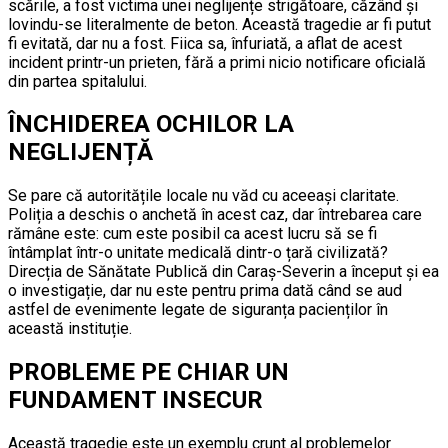
scările, a fost victima unei neglijențe strigătoare, căzând și
lovindu-se literalmente de beton. Această tragedie ar fi putut
fi evitată, dar nu a fost. Fiica sa, înfuriată, a aflat de acest
incident printr-un prieten, fără a primi nicio notificare oficială
din partea spitalului.
ÎNCHIDEREA OCHILOR LA
NEGLIJENȚĂ
Se pare că autoritățile locale nu văd cu aceeași claritate.
Poliția a deschis o anchetă în acest caz, dar întrebarea care
rămâne este: cum este posibil ca acest lucru să se fi
întâmplat într-o unitate medicală dintr-o țară civilizată?
Direcția de Sănătate Publică din Caraș-Severin a început și ea
o investigație, dar nu este pentru prima dată când se aud
astfel de evenimente legate de siguranța pacienților în
această instituție.
PROBLEME PE CHIAR UN
FUNDAMENT INSECUR
Această tragedie este un exemplu crunt al problemelor