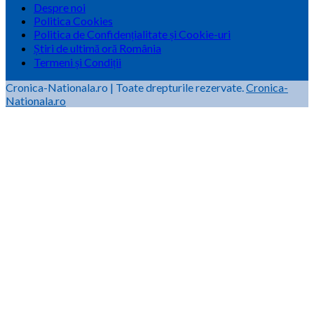
Despre noi
Politica Cookies
Politica de Confidențialitate și Cookie-uri
Știri de ultimă oră România
Termeni și Condiții
Cronica-Nationala.ro
|
Toate drepturile rezervate.
Cronica-
Nationala.ro