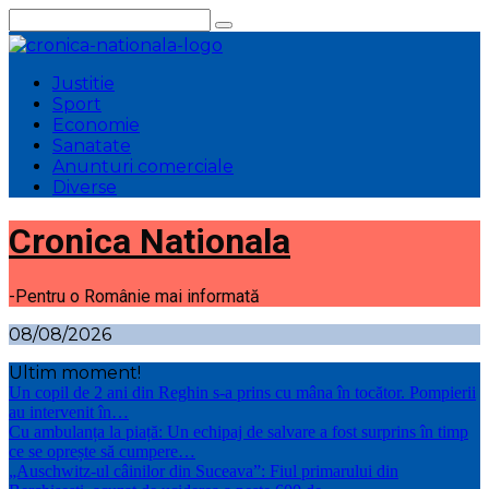
Sari
la
conținut
Justitie
Sport
Economie
Sanatate
Anunturi comerciale
Diverse
Cronica Nationala
-Pentru o Românie mai informată
08/08/2026
Ultim moment!
Un copil de 2 ani din Reghin s-a prins cu mâna în tocător. Pompierii
au intervenit în…
Cu ambulanța la piață: Un echipaj de salvare a fost surprins în timp
ce se oprește să cumpere…
„Auschwitz-ul câinilor din Suceava”: Fiul primarului din