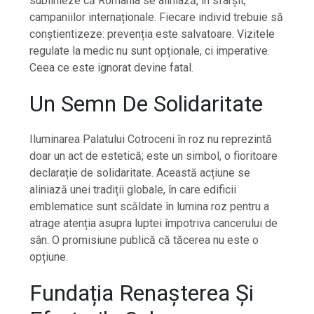
sublinieze că România se aliniază, în sfârșit,
campaniilor internaționale. Fiecare individ trebuie să
conștientizeze: prevenția este salvatoare. Vizitele
regulate la medic nu sunt opționale, ci imperative.
Ceea ce este ignorat devine fatal.
Un Semn De Solidaritate
Iluminarea Palatului Cotroceni în roz nu reprezintă
doar un act de estetică; este un simbol, o fioritoare
declarație de solidaritate. Această acțiune se
aliniază unei tradiții globale, în care edificii
emblematice sunt scăldate în lumina roz pentru a
atrage atenția asupra luptei împotriva cancerului de
sân. O promisiune publică că tăcerea nu este o
opțiune.
Fundația Renașterea Și