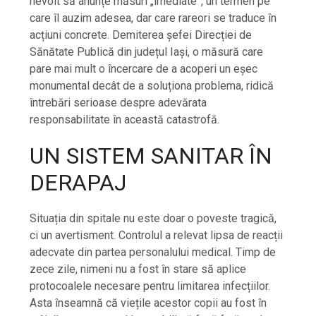
nevoit să anunțe măsuri „imediate”, un termen pe
care îl auzim adesea, dar care rareori se traduce în
acțiuni concrete. Demiterea șefei Direcției de
Sănătate Publică din județul Iași, o măsură care
pare mai mult o încercare de a acoperi un eșec
monumental decât de a soluționa problema, ridică
întrebări serioase despre adevărata
responsabilitate în această catastrofă.
UN SISTEM SANITAR ÎN
DERAPAJ
Situația din spitale nu este doar o poveste tragică,
ci un avertisment. Controlul a relevat lipsa de reacții
adecvate din partea personalului medical. Timp de
zece zile, nimeni nu a fost în stare să aplice
protocoalele necesare pentru limitarea infecțiilor.
Asta înseamnă că viețile acestor copii au fost în