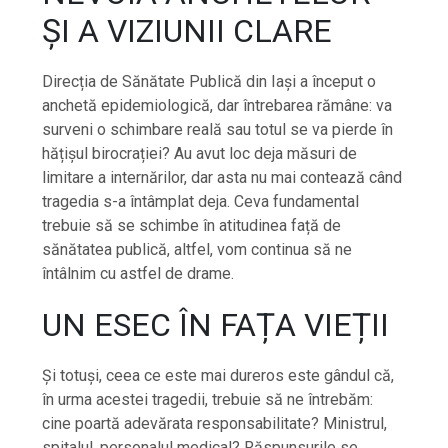
ȘI A VIZIUNII CLARE
Direcția de Sănătate Publică din Iași a început o
anchetă epidemiologică, dar întrebarea rămâne: va
surveni o schimbare reală sau totul se va pierde în
hățișul birocrației? Au avut loc deja măsuri de
limitare a internărilor, dar asta nu mai contează când
tragedia s-a întâmplat deja. Ceva fundamental
trebuie să se schimbe în atitudinea față de
sănătatea publică, altfel, vom continua să ne
întâlnim cu astfel de drame.
UN ESEC ÎN FAȚA VIEȚII
Și totuși, ceea ce este mai dureros este gândul că,
în urma acestei tragedii, trebuie să ne întrebăm:
cine poartă adevărata responsabilitate? Ministrul,
spitalul, personalul medical? Răspunsurile se